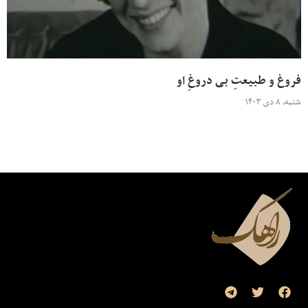
فروغ و طبیعتِ بی دروغِ او
شنبه، ۸ دی ۱۴۰۳