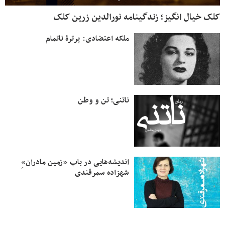
کلک خیال انگیز؛ زندگینامه نورالدین زرین کلک
ملکه‌ اعتضادی: پرترۀ ناتمام
ناتنی؛ تن و وطن
اندیشه‌هایی در باب «زمین مادران»ِ
شهزاده سمرقندی