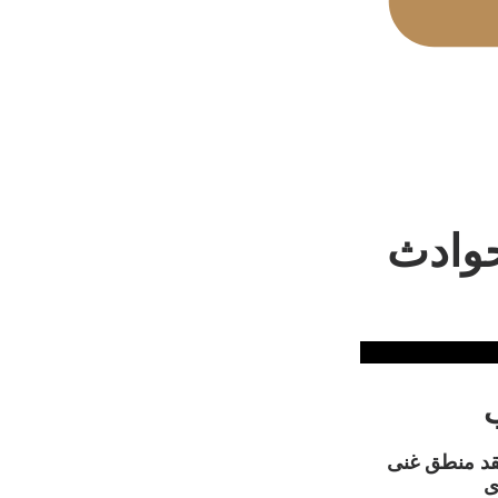
حوادث
قد منطق غنی
ی