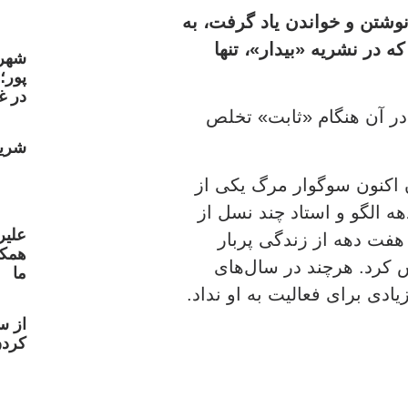
وشتن و خواندن یاد گرفت،‌ به
 در نشریه «بیدار»، تنها
شهر
پور؛
در غ
ر آن هنگام «ثابت» تخلص
شریع
 اکنون سوگوار مرگ یکی از
 الگو و استاد چند نسل از
علیر
 هفت دهه از زندگی پربار
همکا
 کرد. هرچند در سال‌های
ما
ادی برای فعالیت به او نداد.
از س
کردن