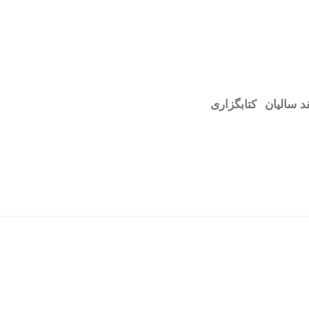
د سالیان
کتابگزاری