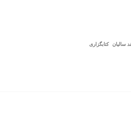
د سالیان
کتابگزاری