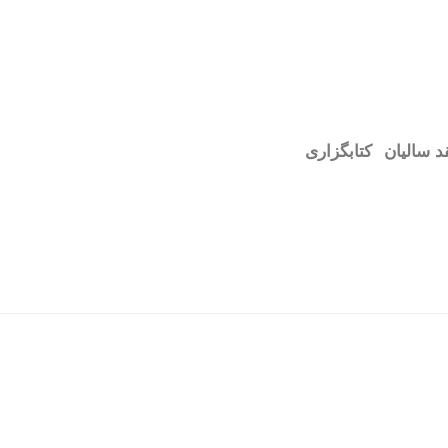
د سالیان
کتابگزاری