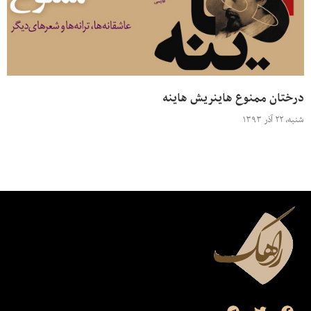
درختان ممنوع هاینریش هاینه
شنبه، ۲۲ آذر ۱۳۹۳