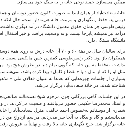
ممکن می‌سازد. حمید نوحی خانه را به سبک خود می‌سازد.
خانۀ سعادت‌آباد از همان ابتدا به صورت کانون حضور دوستان و همف
درمی‌آید. حفظ و نگهداری و مرمت خانه هزینه‌دار است، حال آنکه دک
رئیس‌طوسی جز همان حقوق معمول دانشگاه درآمد دیگری نداشت. 
درآمد نیز همیشه پابرجا نیست و به وضعیت پرافت و خیز اشتغال است
دانشگاه بستگی دارد.
برای سالیان سال در دهۀ ۶۰ و ۷۰ آن خانه درش به روی همۀ د
همفکران باز بود. دکتر رئیس‌طوسی کمترین حس مالکیتی نسبت به 
نداشت. نه‌فقط به این خانه که گویی تمام دنیا در نظرش هیچ بود. 
مثل او را که از مال دنیا «انقطاع کامل» پیدا کرده باشد، نمی‌شناسم
بسیاری از جلسات چهره‌هایی که بعدها به عنوان فعالان ملی – مذهب
شناخته شدند، در خانۀ سعادت‌آباد برگزار می‌شد.
در این جلسات گاهی بزرگانی چون مرحوم شیخ نعمت‌الله صالحی‌نجف
و استاد محمدرضا حکیمی حضور می‌یافتند و صحبت می‌کردند. در وا
شماری از دوستانم به‌خصوص احمد خالقی، منزل سعادت‌آباد را خانۀ
می‌دانستیم و گاه و بیگاه به آنجا سر می‌زدیم. مراسم ازدواج من در
خانه برگزار شد. خرج نگهداری خانه بالا رفت و نهایتاً به فروش رفت