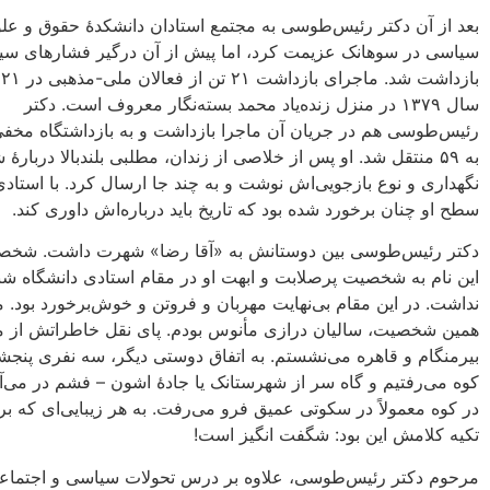
بعد از آن دکتر رئیس‌طوسی به مجتمع استادان دانشکدۀ حقوق و عل
سیاسی در سوهانک عزیمت کرد، اما پیش از آن درگیر فشارهای سی
با
سال ۱۳۷۹ در منزل زنده‌یاد محمد بسته‌نگار معروف است. دکتر
رئیس‌طوسی هم در جریان آن ماجرا بازداشت و به بازداشتگاه مخ
به ۵۹ منتقل شد. او پس از خلاصی از زندان، مطلبی بلندبالا دربارۀ
نگهداری و نوع بازجویی‌اش نوشت و به چند جا ارسال کرد. با استادی
سطح او چنان برخورد شده بود که تاریخ باید درباره‌اش داوری کند.
دکتر رئیس‌طوسی بین دوستانش به «آقا رضا» شهرت داشت. شخصیت
این نام به شخصیت پرصلابت و ابهت او در مقام استادی دانشگاه شب
نداشت. در این مقام بی‌نهایت مهربان و فروتن و خوش‌برخورد بود. م
همین شخصیت، سالیان درازی مأنوس بودم. پای نقل خاطراتش از 
بیرمنگام و قاهره می‌نشستم. به اتفاق دوستی دیگر، سه نفری پنجشنب
کوه می‌رفتیم و گاه سر از شهرستانک یا جادۀ اشون – فشم در می‌آو
در کوه معمولاً در سکوتی عمیق فرو می‌رفت. به هر زیبایی‌ای که بر
تکیه کلامش این بود: شگفت انگیز است!
مرحوم دکتر رئیس‌طوسی، علاوه بر درس تحولات سیاسی و اجتماعی