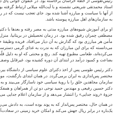
رئیس‌طوسی از خطۀ خراسان برخاسته بود. در عنفوان جوانی پای 
استاد محمدتقی شریعتی نشسته و با آیت‌الله میلانی ارتباط گرفته بود
از آنها با سیاست و مبارزه آشنا شده بود. جای تعجب نیست که در رو
به سازمان‌های اهل مبارزه پیوسته باشد.
او برای آموزش شیوه‌های مبارزه مدتی به مصر رفته و بعدها با دکتر
مصطفی چمران رفیق شده بود. در زمان تحصیلش در بریتانیا، منزل
مأمن هر مبارزی بود که گذارش به آن دیار می‌افتاد. فریده وظیفۀ خ
می‌دانسته که برای این مبارزان که به ندرت به غذای گرمی دسترسی 
می‌کرده‌اند، طعامی مطبوع تهیه کند. رنج و محنتی که او به دلیل قلّ
بضاعت و کمبود درآمد در ابتدای آن دوره کشیده بود، غیرقابل وص
دکتر رئیس طوسی پس از اخذ دکترای علوم سیاسی از دانشگاه بیرمن
مختصر پس‌اندازی به ایران برمی‌گردد. در همان ابتدای بازگشت، مو
سازمان مجاهدین خلق را با رویۀ سیاسی خود ناسازگار می‌بیند و به 
دکتر حسین رفیعی و مهندس حمید نوحی دو تن از همراهان و همفکر
جزوۀ «روند جدایی» را انتشار می‌دهد و از سازمان اعلام جدایی می‌ک
در همان حال، مختصر پس‌انداز که به پوند بوده است، به دادش می‌رس
یک‌باره در برابر ریال جهش می‌کند و امکان خرید زمینی در سعادت‌آبا