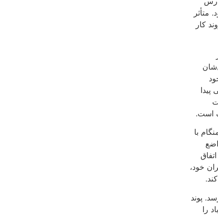
درس
. متأثر
ند کار
‌شان
ود
پیدا
ت
ف است.
گام با
اضع
اتفاق
ان خود،
ند.
د. پوند
د را