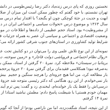
نخستین روزی که پای درس زنده‌یاد دکتر رضا رئیس‌طوسی در دانش
تهران نشستم، با خود گفتم که چطور ممکن است این میزان از صلا
ابهت و جدیت در جثۀ کوچکی چون او بگنجد؟ با اقتدار تمام درس می‌
سال ۱۳۶۳ و موضوع درس «تحولات سیاسی و اجتماعی ایران در د
از مشروطیت» بود. استاد حجم عظیمی از داده‌ها و اطلاعات در مور
وضعیت اقتصادی و اجتماعی و سیاسی آن عصر به همراه جزئیات فرا
شرایط تولید کشاورزی در استان‌های جنوب شرقی کشور ارائه می‌ک
نمونه‌ای از این نوع تلاش علمی وی را می‌توان در دو کتابش تحت عن
«
زوال نظام اجتماعی و فروپاشی دولت قاجار
» و «
زمین سوخته، دی
بریتانیا در سیستان
» ملاحظه کرد. نمرۀ ۲۰ گرفتن از استاد، ممک
بار مطالعه کرد، من اما هیچ جزوه‌ای را هرچند سنگین و حجیم بیش
بار نمی‌خواندم. از این رو، هنگامی که دکتر رئیسی متوجه شد جزوۀ
درسی‌اش را فقط یک بار خوانده‌ام، لبخندی زد و گفت: پس ترم آیند
مهمان خودم هستی! با شیطنت پاسخ دادم: مطمئن نباشید استاد! از
نمرۀ ۱۴ گرفتم.
از این نتیجه، استاد شگفت‌زده، اما من ناراضی بودم! از آنجا که گویی