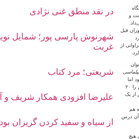
گاه
در نقد منطق غنی نژادی
بت و
داد.
وران قبل
شهرنوش پارسی پور؛ شمایل نویس
د
غربت
وانی از
رد.
وان
شریعتی؛ مرد کتاب
پلماسی
ن بود اما
به‌صرفه نبود! همکلاسی فقیدمان برای گرفتن نمرۀ ۲۰ جزوۀ پرحجم را ۲۰
 از یک
علیرضا افزودی همکار شریف و آز
ه هم
 آن درس
از سیاه و سفید کردن گریزان بود
 هیچ