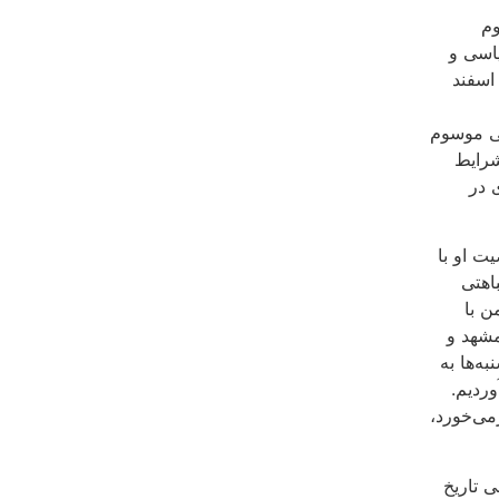
وم
اسی و
زداشت شد. ماجرای بازداشت ۲۱ تن از فعالان ملی-مذهبی در ۲۱ اسفند
فی موسوم
 شرایط
 در
 او با
اهتی
ن با
مشهد و
ه‌ها به
ردیم.
می‌خورد،
 تاریخ