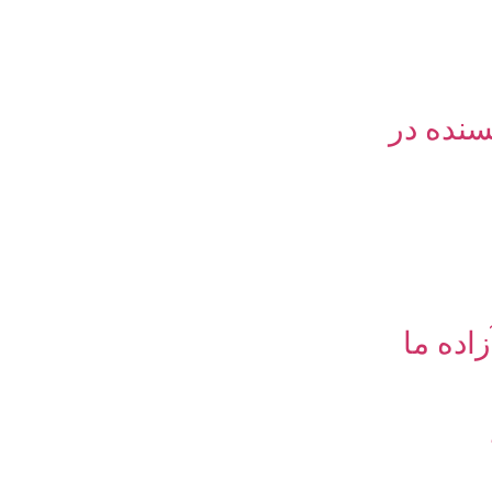
نده در
اده ما