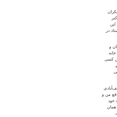
کران
تر
این
اد در
وستان و
خانه
من کسی
.
ی
‌آبادی
قع من و
 خود
 همان
.