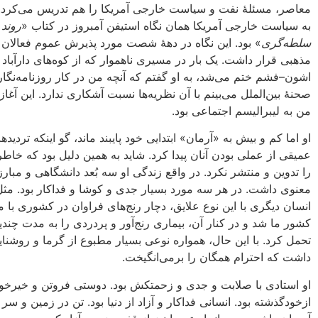
معاصر، مسئلۀ نفت و سیاست خارجی آمریکا را هم تدریس می‌کرد.
به سیاست خارجی آمریکا همان نگاه استیفن آمبروز در کتاب «
روند
سلطه‌گری
» بود. این نگاه در دهۀ شصت مورد پذیرش عموم فعالان 
مذهبی قرار داشت. یک بار در مسیری ناهموار که از کوه‌های دارآباد 
اشون–فشم ختم می‌شد، به او گفتم که آنچه من در کار روزنامه‌نگا
صحنۀ بین‌الملل می‌بینم با آن نظریه‌ها نسبت آشکاری ندارد. این آغا
من به لیبرالیسم اجتماعی بود.
او اما کم و بیش به «آرمان» ابتدایی خود پایبند ماند، گو اینکه تردیده
عمیقی از عملی بودن آنان پیدا کرد. شاید به همین دلیل بود که خاط
را تدوین و منتشر نکرد. در واقع زندگی او سه بُعد دانشگاهی و مبارز
معنوی داشت. در هر سه مورد بسیار جدی و کوشا و فداکار بود. مثل
انسان دیگری با این نوع علایق، دچار رنج‌های فراوان در کشوری با
کشور ما شد و در کنار آن، بیماری رنج‌آور و پردردی را به مدت چندی
تحمل کرد. با این حال، همواره نوعی بسیار مطبوع از گرما و روشنا
داشت که احترام همگان را برمی‌انگیخت.
او استادی با صلابت و جدی و زحمتکش بود. دوستی فروتن و خیرخوا
ازخود‌گذشته بود. انسانی فداکار و آزاد از دنیا بود. تن در زمین و سر 