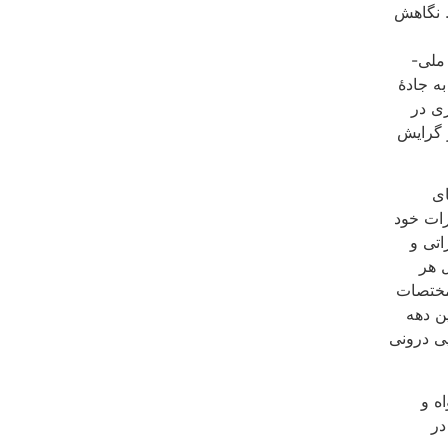
 نگاهش
ملی-
به جادۀ
ری در
ز گرایش
ای
رات خود
اتی و
 هر
 مختصات
ن دهه
یی درونی
ه و
در