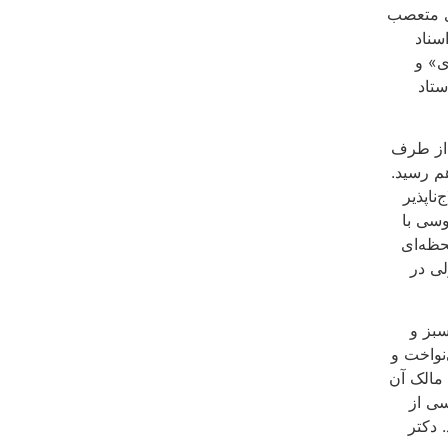
وی متعصب
سناد
ی» و
ستاد
 از طرف
م رسید.
ناپذیر
سی با
حظه‌ای
لی در
سبز و
نواخت و
 مالک آن
سی از
 دکتر