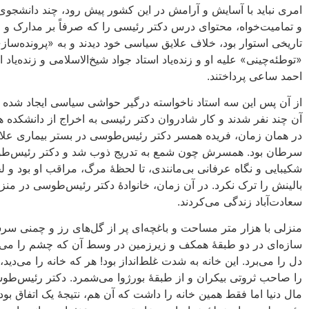
امری نباید با آسایش و آرامش در این کشور پیش رود، چند دانشج
و تمامیت‌خواه، محتوای درس دکتر رئیسی را که صرفاً بر مدارک و ا
تاریخی استوار بود، خلاف علایق سیاسی خود دیدند و به «پرونده‌ساز
«توطئه‌چینی» علیه او و زنده‌یاد استاد جواد شیخ‌الاسلامی و زنده‌یاد ا
احمد ساعی پرداختند.
از آن پس این سه استاد ناخواسته درگیر حواشی سیاسی ایجاد شده
آن چند نفر شدند و کار شادروان دکتر رئیسی به اخراج از دانشکده ه
در همان زمان، فریده همسر دکتر رئیس‌طوسی در بستر بیماری علاج‌
سرطان بود. همسرش چون شمع به تدریج ذوب شد و دکتر رئیس‌طو
شکیبایی و نگاه عرفانی بی‌مانندی، تا لحظۀ مرگ، مراقب او بود و ل
بالینش را ترک نکرد. در آن زمان، خانوادۀ دکتر رئیس‌طوسی در منز
سعادت‌آباد زندگی می‌کردند.
منزلی با هزار متر مساحت و باغچه‌ای پر از گل‌های رز و چمنی سر
سازه‌ای در دو طبقۀ همکف و زیرزمین در وسط آن که چشم را می‌
دل را می‌برد. این خانه به شدت غلط‌انداز بود! هر که خانه را می‌دید،
را صاحب ثروتی بیکران و از طبقۀ بورژوا می‌شمرد. دکتر رئیس‌طو
مال دنیا اما فقط همین خانه را داشت که آن هم، نتیجۀ یک اتفاق بود.