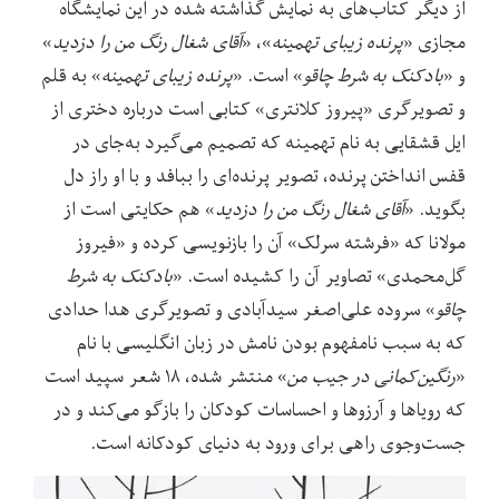
از دیگر کتاب‌های به نمایش گذاشته شده در این نمایشگاه
مجازی «
پرنده زیبای تهمینه
»، «
آقای شغال رنگ من را دزدید
»
و «
بادکنک به شرط چاقو
» است. «
پرنده زیبای تهمینه
» به قلم
و تصویرگری «پیروز کلانتری» کتابی است درباره دختری از
ایل قشقایی به نام تهمینه که تصمیم می‌گیرد به‌جای در
قفس انداختن پرنده، تصویر پرنده‌ای را ببافد و با او راز دل
بگوید. «
آقای شغال رنگ من را دزدید
» هم حکایتی است از
مولانا که «فرشته سرلک» آن را بازنویسی کرده و «فیروز
گل‌محمدی» تصاویر آن را کشیده است. «
بادکنک به شرط
چاقو
» سروده علی‌اصغر سیدآبادی و تصویرگری هدا حدادی
که به سبب نامفهوم بودن نامش در زبان انگلیسی با نام
«
رنگین‌کمانی در جیب من
» منتشر شده، ۱۸ شعر سپید است
که رویاها و آرزوها و احساسات کودکان را بازگو می‌کند و در
جست‌وجوی راهی برای ورود به دنیای کودکانه است.