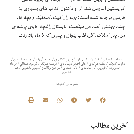
کریستین اندرسن شد. از او تاکنون کتاب های بسیاری به
فارسی ترجمه شده است:
بوته زار کیت
،
اسکلیک و بچه ها
،
چشم بهشتی
،
اسم من میناست
،
تابستان زاغچه
،
بابای پرنده ی
من
،
پدر اسلاگ
،
گل
،
قلب پنهان
و
پسری که تا ماه بالا رفت
.
ادبیات کودکان
/
انتشارات تاینی اول
/
پیروز کلانتری
/
دیوید آلموند
/
روزنامه گاردین
/
سایت کتابک
/
عطیه مرکزی
/
علی اصغر سیدآبادی
/
فرشته سرلک
/
فرشید مثقالی
/
فرهاد
حسن‌زاده
/
فیروزه گل محمدی
/
لاله جعفری
/
مرجان وفائیان
/
مهین تذهیبی
/
هدا
حدادی
همرسانی کنید:
آخرین مطالب