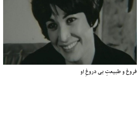
فروغ و طبیعتِ بی دروغِ او