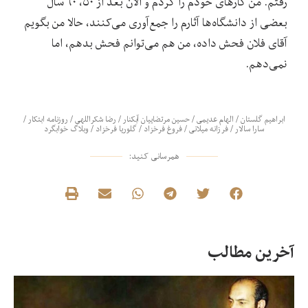
رفتم. من کارهای خودم را کردم و الان بعد از ۵۰، ۶۰ سال
بعضی از دانشگاه‌ها آثارم را جمع‌آوری می‌کنند، حالا من بگویم
آقای فلان فحش داده، من هم می‌توانم فحش بدهم، اما
نمی‌دهم.
ابراهیم گلستان
/
الهام عدیمی
/
حسین مرتضاییان آبکنار
/
رضا شکراللهی
/
روزنامه ابتکار
/
سارا سالار
/
فرزانه میلانی
/
فروغ فرخزاد
/
گلوریا فرخزاد
/
وبلاگ خوابگرد
همرسانی کنید:
آخرین مطالب
چر
شر