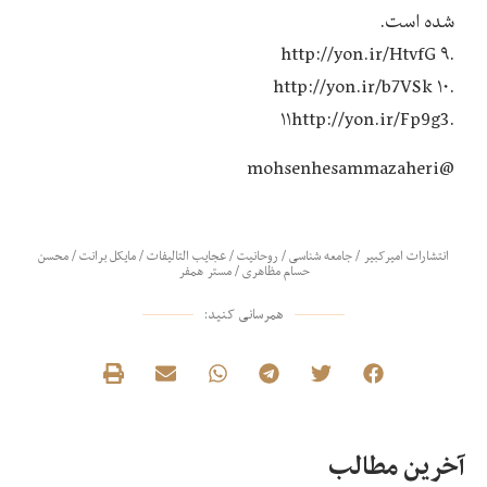
شده است.
.۹ http://yon.ir/HtvfG
.۱۰ http://yon.ir/b7VSk
.۱۱http://yon.ir/Fp9g3
@mohsenhesammazaheri
انتشارات امیرکبیر
/
جامعه شناسی
/
روحانیت
/
عجایب التالیفات
/
مایکل برانت
/
محسن
حسام مظاهری
/
مستر همفر
همرسانی کنید:
آخرین مطالب