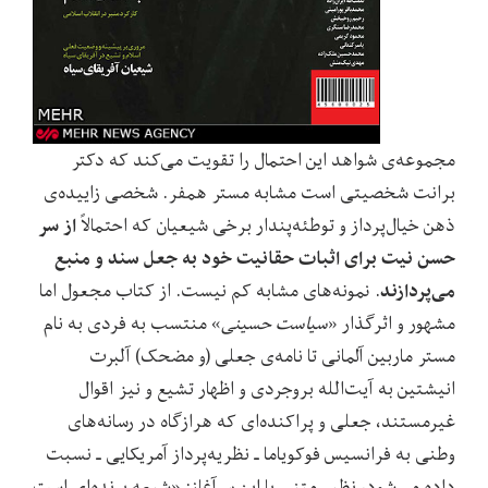
مجموعه‌ی شواهد این احتمال را تقویت می‌کند که دکتر
برانت شخصیتی است مشابه مستر همفر. شخصی زاییده‌ی
از سر
ذهن خیال‌پرداز و توطئه‌پندار برخی شیعیان که احتمالاً
حسن نیت برای اثبات حقانیت خود به جعل سند و منبع
می‌پردازند
. نمونه‌های مشابه کم نیست. از کتاب مجعول اما
مشهور و اثرگذار «
سیاست حسینی
» منتسب به فردی به نام
مستر ماربین آلمانی تا نامه‌ی جعلی (و مضحک) آلبرت
انیشتین به آیت‌الله بروجردی و اظهار تشیع و نیز اقوال
غیرمستند، جعلی و پراکنده‌ای که هرازگاه در رسانه‌های
وطنی به فرانسیس فوکویاما ـ نظریه‌پرداز آمریکایی ـ نسبت
داده می‌شود، نظیر متنی با این سرآغاز: «شیعه پرنده‌ای است