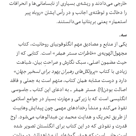
خارجی می‌دادند و ریشه‌ی بسیاری از نابسامانی‌ها و انحرافات
را دخالت و توطئه‌ی اجانب و در رأس ایشان «روباه پیر
استعمار» یعنی بریتانیا می‌دانستند.
سه.
یکی از منابع و مصادیق مهم انگلوفوبیای روحانیت، کتاب
مجهول‌الهویه‌ی «
خاطرات مستر همفر
» است. کتابی که از
حیث مضمون اصلی، سبک نگارش و صراحتِ بیان، شباهت
زیادی با کتاب «
پروتکل‌های رهبران یهود برای تسخیر جهان
»
دارد و درست مشابه همان کتاب، متهم است به جعلی‌ و فاقد
اصالت بودن[۱]. مستر همفر ـ به ادعای این کتاب ـ جاسوسی
انگلیسی است که با زیرکی و مهارت بسیار در جوامع اسلامی
نفوذ می‌کند و منشأ رخدادهای مهمی چون پیدایش وهابیت
از طریق تحریک و هدایت محمد بن عبدالوهاب می‌شود. اوج
قدرت و نفوذی که در این کتاب برای انگلستان تصویر شده
است جایی است که همفر گوشه‌ای از مشاهداتش در وزارت