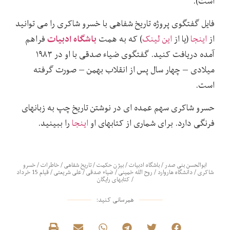
است).
فایل گفتگوی پروژه تاریخ شفاهی با خسرو شاکری را می توانید
باشگاه ادبیات
از
اینجا
(یا از
این لینک
) که به همت
فراهم
آمده دریافت کنید. گفتگوی ضیاء صدقی با او در ۱۹۸۳
میلادی – چهار سال پس از انقلاب بهمن – صورت گرفته
است.
حسرو شاکری سهم عمده ای در نوشتن تاریخ چپ به زبانهای
فرنگی دارد. برای شماری از کتابهای او
اینجا
را ببینید.
ابوالحسن بنی صدر
/
باشگاه ادبیات
/
بیژن حکمت
/
تاریخ شفاهی
/
خاطرات
/
خسرو
شاکری
/
دانشگاه هاروارد
/
روح الله خمینی
/
ضیاء صدقی
/
علی شریعتی
/
قیام 15 خرداد
/
کتابهای رایگان
همرسانی کنید: