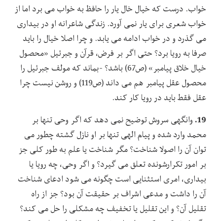
خواب. درست که خیال خال یار را حافظ به خواب می برد اما از
خواب شعری برای یار نمی آورد. زندگی شاعرانه او در بیداری
می گذرد و در خواب ادامه می یابد. و چرا اصلا خیال را باید
صرفا به رویا برد؟ حتی اگر بر فرض، قرآن و جبرئیل «محصول
خیال خلاق پیامبر» (ص67) باشد؟ -بماند که مولف جبرئیل را
محصول عقل پیامبر هم می داند (ص119) و روشن نیست چرا
عقل فقط باید در رویا کار کند.
19.
وانگهی سروش توضیح نمی دهد که اگر وحی تنها بر
محمد وارد شده و پیام الهی تنها بر او نازل گشته چطور می
توان آن را اصولا شناخت؟ مگر شناخت یا علم به طور کلی جز
بر امور تکرارشونده تعلق می گیرد؟ و اگر وحی، چه رویا یا
بیداری، امری استثنایی است چگونه می شود ادعای شناخت
آن را داشت و مدعی اشراف بر حقیقت آن بود؟ جز از راه
تقلیل آن؟ و این تقلیل یا تخفیف چه مشکلی را حل می کند؟