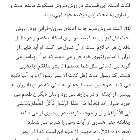
فکت است. این قسمت در روش سروش مسکوت مانده است و
او نیازی به محک زدن فرضیه خود نمی بیند.
10.
البته سروش همه جا به ادعای بیرون-قرآنی بودن روش
بحث اش نیز پایبند نیست و برای اسکات خصم و در مقابل
ناقدان هر جا لازم است از آن عدول می کند. او آیه هایی از
قرآن را اساس تئوری خود قرار می دهد که در آن پیامبر می
گوید من انسانی مثل شما هستم (انا بشر مثلکم) یا بشری
هستم که رسول است (هل کنت الا بشرا رسولا؟) و بر آنها تکیه
می کند. همچنین است توجه او به آیاتی که در آن ناباوران به
پیامبر، از اینکه او در بازارها می رود و مثل دیگران طعام می
خورد حیران اند (وَقَالُوا مَالِ هَذَا الرَّسُولِ یَأْکُلُ الطَّعَامَ وَیَمْشِی
فِی الْأَسْوَاقِ) و آن را موجب تردید در پیامبری او می دانند.
چنانکه حتی شماری از آیات وحی را هم بر می شمارد
(صص253-۲۵۴). اما مهمتر از همه این است که اگر روش