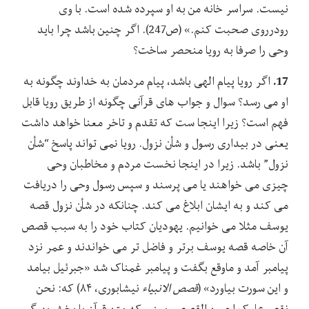
نیست. سراسر خانه من به او سپرده شده است. با وی
رودرروی صحبت کنم.» (ص247). اگر چنین باشد چرا باید
وحی را صرفا به رویا منحصر ساخت؟
17.
اگر رویا پیام الهی باشد، پیام مردمان به خداوند چگونه به
او می رسد؟ سوال و جواب های قرآنی چگونه از طریق رویا قابل
فهم است؟ زیرا اینجا ست که تقدم و تاخر معنا خواهد داشت
یعنی در بیداری رسول و شأن نزول. رویا نمی تواند پاسخ “شأن
نزول” باشد. زیرا در اینجا نخست مردم و مخاطبان وحی
چیزی می خواهند یا می پرسند و سپس رسول وحی را دریافت
می کند و به ایشان ابلاغ می کند. چنانکه در شأن نزول قصه
یوسف مثلا می خوانیم. یهودیان کتاب خود را به سبب قصص
آن خاصه قصه یوسف برتر و فاضل تر می خواندند و عمر نزد
پیامبر آمد و ماوقع بگفت و پیامبر غمناک شد «جبرئیل بیامد
و این سورت بیاورد» (
قصص الانبیاء
نیشابوری، ۸۴) که: نحن
نقص علیک احسن القصص. یعنی که متن قرآن یا بخش بزرگی