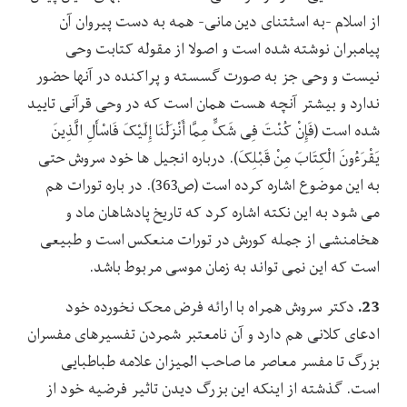
از اسلام -به اسثتنای دین مانی- همه به دست پیروان آن
پیامبران نوشته شده است و اصولا از مقوله کتابت وحی
نیست و وحی جز به صورت گسسته و پراکنده در آنها حضور
ندارد و بیشتر آنچه هست همان است که در وحی قرآنی تایید
شده است (فَإِنْ کُنْتَ فِی شَکٍّ مِمَّا أَنْزَلْنَا إِلَیْکَ فَاسْأَلِ الَّذِینَ
یَقْرَءُونَ الْکِتَابَ مِنْ قَبْلِکَ). درباره انجیل ها خود سروش حتی
به این موضوع اشاره کرده است (ص363). در باره تورات هم
می شود به این نکته اشاره کرد که تاریخ پادشاهان ماد و
هخامنشی از جمله کورش در تورات منعکس است و طبیعی
است که این نمی تواند به زمان موسی مربوط باشد.
23.
دکتر سروش همراه با ارائه فرض محک نخورده خود
ادعای کلانی هم دارد و آن نامعتبر شمردن تفسیرهای مفسران
بزرگ تا مفسر معاصر ما صاحب المیزان علامه طباطبایی
است. گذشته از اینکه این بزرگ دیدن تاثیر فرضیه خود از