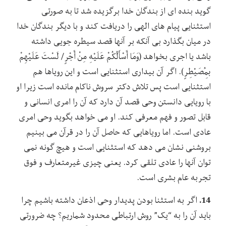
گوید بنده ای از بندگان خدا برگزیده شد تا به صورتی
استثنایی پیام های الهی را دریافت کند و با دیگر بندگان خدا
در میان بگذارد بی آنکه بر آنها قصد سیطره جویی داشته
باشد یا اجری بخواهد (وَمَا أَسْأَلُکُمْ عَلَیْهِ مِنْ أَجْرٍ/ لَسْتَ عَلَیْهِمْ
بِمُصَیْطِرٍ). اگر آن بیداری استثنایی است و این رویاها هم
استثنایی است پس تلاش دکتر سروش ناکام مانده است زیرا او
با رویایی دانستن وحی قصد آن دارد که آن را امری انسانی و
قابل تصور و فهم معرفی کند. او می خواهد بگوید وحی امری
عادی است. اما رویاهایی که حاصل آن را در قرآن می بینیم
بروشنی نشان می دهد که استثنایی است و هیچ گونه نمی
توان آنها را عادی تلقی کرد. یعنی چیزی غیرمتعارف و فوق
تجربه عام بشری است.
14.
اگر به استثنا بودن پدیدار وحی اذعان داشته باشیم چرا
باید آن را به “یک” روش ارتباطی محدود شماریم؟ چه ضرورتی