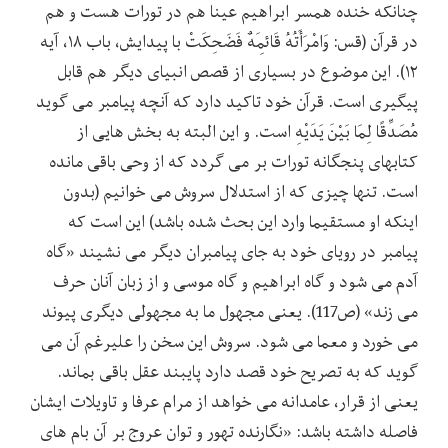
چنانکه خنده همسر ابراهیم عینا هم در تورات هست و هم
در قرآن (قس: وَامْرَأَتُهُ قَائِمَهٌ فَضَحِکَتْ با پیدایش، باب ۱۸، آیه
۱۲). این موضوع در بسیاری از قصص انبیای دیگر هم قابل
پیگیری است. قرآن خود تاکید دارد که آنچه پیامبر می گوید
مُصَدِّقًا لِمَا بَیْنَ یَدَیْهِ است. و این البته به بخش هایی از
کتابهای پنجگانه تورات بر می گردد که از وحی باقی مانده
است. تنها چیزی که از استدلال سروش می خوانیم (بدون
اینکه او مستقیما وارد این بحث شده باشد) این است که
پیامبر در رویای خود به جای پیامبران دیگر می نشیند «گاه
آدم می شود و گاه ابراهیم و گاه موسی و از زبان آنان حرف
می زند» (ص117). یعنی مجهول ما به مجهولی دیگری پیوند
می خورد و معما می شود. سروش این سخن را علیرغم آن می
گوید که به تصریح خود قصد دارد پایبند عقل باقی بماند.
یعنی از قرار، عامدانه می خواهد از مرام عرفا و تاویلات ایشان
فاصله داشته باشد: «نگارنده تهور و توان عروج بر آن بام های