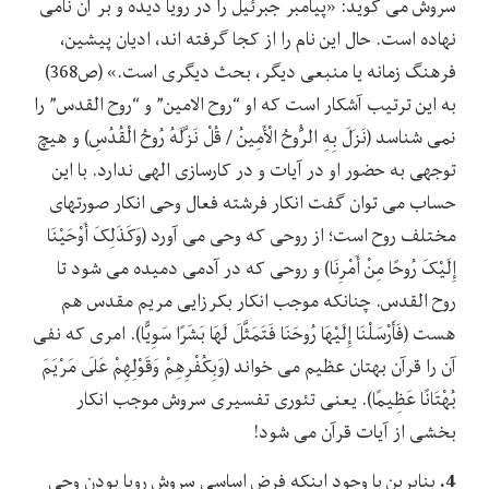
سروش می گوید: «پیامبر جبرئیل را در رویا دیده و بر آن نامی
نهاده است. حال این نام را از کجا گرفته اند، ادیان پیشین،
فرهنگ زمانه یا منبعی دیگر، بحث دیگری است.» (ص368)
به این ترتیب آشکار است که او “روح الامین” و “روح القدس” را
نمی شناسد (نَزَلَ بِهِ الرُّوحُ الْأَمِینُ / قُلْ نَزَّلَهُ رُوحُ الْقُدُسِ) و هیچ
توجهی به حضور او در آیات و در کارسازی الهی ندارد. با این
حساب می توان گفت انکار فرشته فعال وحی انکار صورتهای
مختلف روح است؛ از روحی که وحی می آورد (وَکَذَلِکَ أَوْحَیْنَا
إِلَیْکَ رُوحًا مِنْ أَمْرِنَا) و روحی که در آدمی دمیده می شود تا
روح القدس. چنانکه موجب انکار بکرزایی مریم مقدس هم
هست (فَأَرْسَلْنَا إِلَیْهَا رُوحَنَا فَتَمَثَّلَ لَهَا بَشَرًا سَوِیًّا). امری که نفی
آن را قرآن بهتان عظیم می خواند (وَبِکُفْرِهِمْ وَقَوْلِهِمْ عَلَى مَرْیَمَ
بُهْتَانًا عَظِیمًا). یعنی تئوری تفسیری سروش موجب انکار
بخشی از آیات قرآن می شود!
4.
بنابرین با وجود اینکه فرض اساسی سروش رویا بودن وحی