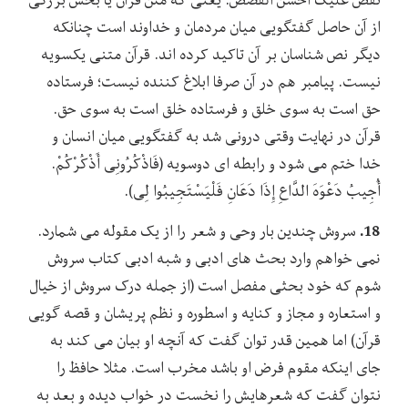
از آن حاصل گفتگویی میان مردمان و خداوند است چنانکه
دیگر نص شناسان بر آن تاکید کرده اند. قرآن متنی یکسویه
نیست. پیامبر هم در آن صرفا ابلاغ کننده نیست؛ فرستاده
حق است به سوی خلق و فرستاده خلق است به سوی حق.
قرآن در نهایت وقتی درونی شد به گفتگویی میان انسان و
خدا ختم می شود و رابطه ای دوسویه (فَاذْکُرُونِی أَذْکُرْکُمْ.
أُجِیبُ دَعْوَهَ الدَّاعِ إِذَا دَعَانِ فَلْیَسْتَجِیبُوا لِی).
18.
سروش چندین بار وحی و شعر را از یک مقوله می شمارد.
نمی خواهم وارد بحث های ادبی و شبه ادبی کتاب سروش
شوم که خود بحثی مفصل است (از جمله درک سروش از خیال
و استعاره و مجاز و کنایه و اسطوره و نظم پریشان و قصه گویی
قرآن) اما همین قدر توان گفت که آنچه او بیان می کند به
جای اینکه مقوم فرض او باشد مخرب است. مثلا حافظ را
نتوان گفت که شعرهایش را نخست در خواب دیده و بعد به