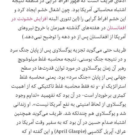
ادعای ظریف آنست که ظهور افراط گرایی در منطقه نتیجه
اشتباه محاسباتی آمریکا بود. چون اشغال خشم ایجاد کرد و
این خشم افراط گرایی را (این تئوری البته
افزایش خشونت در
افغانستان
در هفته‌های گذشته همزمان با خروج نیروهای
آمریکا از افغانستان پس از دو دهه را توضیح نمی‌دهد.)
ظریف حتی می‌گوید تجزیه یوگسلاوی پس از پایان جنگ سرد
و در نتیجه جنگ بوسنی، نتیجه محاسبه غلط میلوشویچ
رهبر آن زمان یوگسلاوی در مورد توازن قدرت‌ها در سطح
جهانی پس از پایان «جنگ سرد» بود. یعنی محاسبه غلط
استراتژیک او -و نه فقط محاسبه غلط تاکتیکی که از اهمیت
کمتری برخوردار است- در آن بود که نفهمید «تداوم وجود
یوگسلاوی از لحاظ امنیتی به نفع آمریکا نیست». او زندانی
شد و یوگسلاوی هم چندتکه شد. ظریف می‌گوید همچنین
اشتباه صدام حسین در آن بود که به سفیر وقت آمریکا در
عراق، آپریل گلاسپی (April Glaspie) و این گفته او که