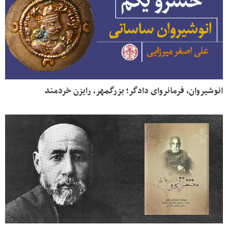
انوشیروان، فرمانروای دادگر؛ بزرگمهر، رایزن خردمند