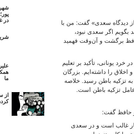
شهر
پور؛
در غ
از دیدگاه سعدی» گفت: من با
 بگویم اگر سعدی نبود،
شریع
فظ برگشت و آن‌وقت فهمید
ر خرد یونانی، تأکید بر تعلیم
علیر
اخلاق را داشته‌ایم. بزرگان
همکا
ما
 به تزکیه باطن رسید. خلاصه
عامل تزکیه باطن است.
از س
کردن
و حافظ گفت:
کار غالب است و در سعدی