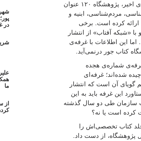
۱۳۹۳ منتشر شده.» – در خبرها آمده بود در سال‌های اخیر، پژوهشگاه ۱۲۰ عنوان
شهر
ناسی، مردم‌شناسی، ابنیه و
پور؛
رائه کرده است. برخی
در غ
ا «شبکه آفتاب» از انتشار
اما این اطلاعات با غرفه‌ی
شریع
ه کتاب جور درنمی‌آید.
رفه‌ی شماره‌ی هجده
علیر
یده شده‌اند؛ غرفه‌ای
همکا
م گویای آن است که انتشار
ما
 از ۱۳۸۸ برمی‌گردد. دستاورد این غرفه باید به این
ت سازمان طی دو سال گذشته
از س
کردن
 کرده است یا نه؟
وهشگاه میراث فرهنگی ۴۷ هزار جلد کتاب تخصصی‌اش را
 پژوهشگاه، از دست داد.