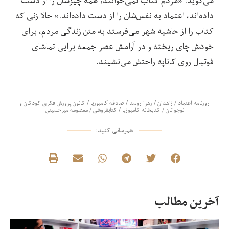
می‌گوید: «مردم کتاب نمی‌خوانند، همه ‌چیزشان را از دست
داده‌اند، اعتماد به نفس‌شان را از دست داده‌اند.» حالا زنی که
کتاب را از حاشیه شهر می‌فرستد به متن زندگی مردم، برای
خودش چای ریخته و در آرامش عصر جمعه برایی تماشای
فوتبال روی کاناپه راحتش می‌نشیند.
روزنامه اعتماد
/
زاهدان
/
زهرا روستا
/
صادقه كامبوزیا
/
کانون پرورش فکری کودکان و
نوجوانان
/
کتابخانه کامبوزیا
/
کتابفروشی
/
معصومه میرحسینی
همرسانی کنید:
آخرین مطالب
در