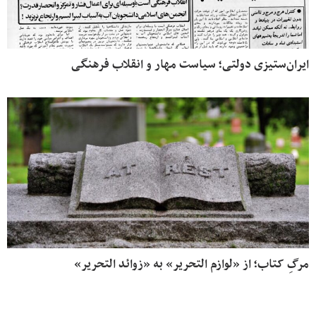
ایران‌ستیزی دولتی؛ سیاست مهار و انقلاب فرهنگی
مرگِ کتاب؛ از «لوازم التحریر» به «زوائد التحریر»