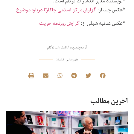
*نویسنده مدیر انتشارات نوگام است.
*عکس جلد از:
گزارش مرکز اسلامی جاکارتا درباره موضوع
*عکس عدنیه شبلی از:
گزارش روزنامه حریت
آزاده پارساپور
/
انتشارات نوگام
همرسانی کنید:
آخرین مطالب
در
نق
من
غن