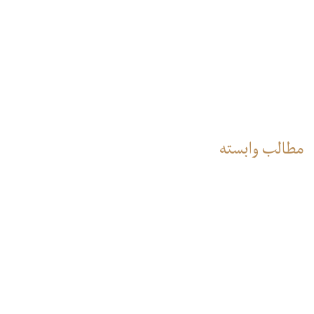
گر
بو
مطالب وابسته