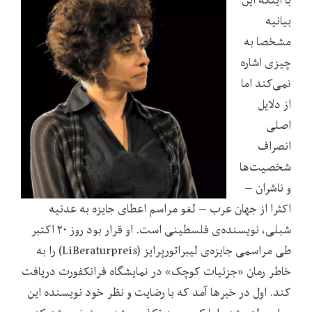
بیانیه
مشخصا به
چیزی اشاره
نمی‌کند اما
از دلایل
اصلی
انصراف
شخصیت‌ها
و ناشران –
اکثرا از جهان عرب – لغو مراسم اعطای جایزه به عدنیه
شبلی، نویسنده‌ی فلسطینی است. او قرار بود روز ۲۰ اکتبر
طی مراسمی جایزه‌ی لیبراتورپرایز (LiBeraturpreis) را به
خاطر رمان «جزئیات کوچک» در نمایشگاه فرانکفورت دریافت
کند. اول در خبرها آمد که با رضایت و نظر خود نویسنده این