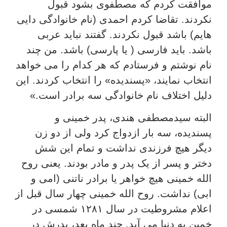
موافقت کردم که مصطفوی بشود قبول
نکردند. تقاضا کردم احمدی (نام خانوادگی دایی
هایم) باشد قبول نکردند. گفتند نباید عربی
باشد. باید فارسی ( یا پارسی) باشد. من چند
نام نوشتم و فرستادم که هر کدام را می خواهد
انتخاب نمایند، «پسندیده» را انتخاب کردند. این
دلیل اختلاف نام خانوادگی سه برادر است.»
البته سیدمصطفی هندی، پدر خمینی و
پسندیده، سه بار ازدواج کرد ولی از دو زن
دیگر هیچ فرزندی نداشت و تمام این شش
دختر و پسر از یک پدر و مادر بودند. یعنی روح
الله خمینی هیچ خواهر یا برادر ناتنی (امی و
ابی) نداشت. روح الله خمینی چهار سال قبل از
اعلام مشروطیت در سال ۱۲۸۱ شمسی در
خمین به دنیا می آید. چند ماه بعد، پدرش در