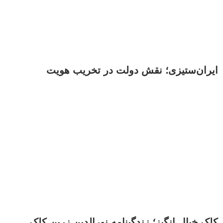
ایران‌ستیزی؛ نقش دولت در تخریب هویت
کلک خیال انگیز؛ زندگینامه نورالدین زرین کلک