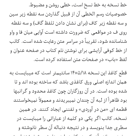
خط نسخه به خط نسخ است، خطی روشن و مضبوط.
خصوصیات رسم الخطی آن از قبیل گذاردن سه نقطه زیر سین
و سه نقطه زیر کاف (برای نشان دادن تلفظ گاف) و سه نقطه
روی ف در مواقعی که ضرورت داشته است آوایی میان فا و واو
شناسانده شود، تقریباً در سراسر متن رعایت شده است. کاتب
از خط کوفی آرایشی برای نوشتن نام کتاب در صفحه عنوان و
لفظ «باب» در صفحات متن استفاده کرده است.
قطع کاغذ این نسخه ۵/۱۸×۱۴ سانتیمتر است که میبایست به
همان اندازه اصلی ورق کاغذی باشد که ساخته بوده اند و تا
شده بوده است. در آن روزگاران چون کاغذ محدود و گرانبها
بود ظاهراً از لبه آن چندان نمیبریدند و معمولاً نمیخواستند
قطعه ای «من در آوردی» و تفننی ایجاد کنند. در همین
نسخه، کاتب اگر یکی دو کلمه از عباراتی را میبایست در
سطری جدا بنویسد و در نتیجه دنباله آن سطر نانوشته و