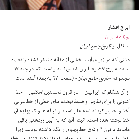
ایرج افشار
روزنامه ایران
به نقل از
تاریخ جامع ایران
متنی که در زیر میآید، بخشی از مقاله منتشر نشده زنده یاد
استاد «ایرج افشار»؛ ایران شناس نامدار است که در جلد ۱۷
مجموعه «
تاریخ جامع ایران
» (صفحه ۶۷ به بعد) آمده است.
از آن هنگام که ایرانیان – در قرون نخستین اسلامی – خط
کنونی را برای نگارش و ضبط نوشته های خطی از خط عربی
أخذ و اختیار کردند نامه ها و اسناد و قباله ها و کتابها به آن
خط نوشته شده است. البته آنها که به آیین زردشتی باقی
ماندند تا قرن ۴ و ۵ ق خط پهلوی را نگاه داشته بودند. زیرا
خط پهلوی حتی در کتیبه برجهای رادکان (۴۰۷-411ق در خطه