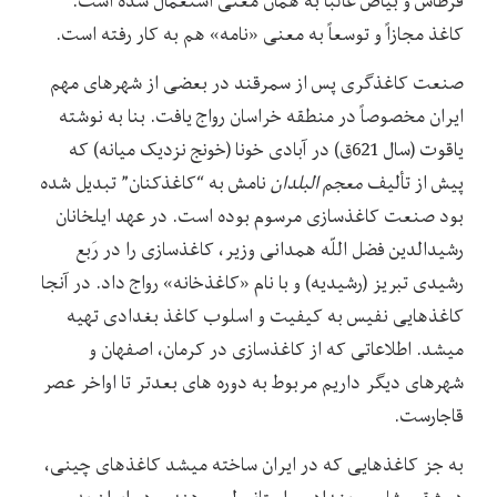
قرطاس و بیاض غالباً به همان معنی استعمال شده است.
کاغذ مجازاً و توسعاً به معنی «نامه» هم به کار رفته است.
صنعت کاغذگری پس از سمرقند در بعضی از شهرهای مهم
ایران مخصوصاً در منطقه خراسان رواج یافت. بنا به نوشته
یاقوت (سال 621ق) در آبادی خونا (خونج نزدیک میانه) که
پیش از تألیف
معجم البلدان
نامش به “کاغذکنان” تبدیل شده
بود صنعت کاغذسازی مرسوم بوده است. در عهد ایلخانان
رشیدالدین فضل اللّه همدانی وزیر، کاغذسازی را در رَبع
رشیدی تبریز (رشیدیه) و با نام «کاغذخانه» رواج داد. در آنجا
کاغذهایی نفیس به کیفیت و اسلوب کاغذ بغدادی تهیه
میشد. اطلاعاتی که از کاغذسازی در کرمان، اصفهان و
شهرهای دیگر داریم مربوط به دوره های بعدتر تا اواخر عصر
قاجارست.
به جز کاغذهایی که در ایران ساخته میشد کاغذهای چینی،