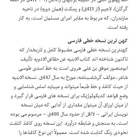
گرگان)، لاجیم (از 413ق) و رسکت (همان دوره) در ناحیه
مازندران، که مربوط به مقابر امرای مسلمان است، به کار
رفته است.
کهن ترین نسخه خطی فارسی
کهنترین نسخه خطی فارسی مضبوط کامل و تاریخدار که
تاکنون شناخته اند کتاب
الابنیه عن حقائق الادویه
تألیف
ابومنصور موفق بن علی هروی است به خط اسدی طوسی
شاعر، مؤلف گرشاسبنامه، مورخ به سال 447ق. نسخه
الابنیه
از حیث کاغذ و خط طبعاً میتواند و میباید اساس شناسایی و
وضع قواعد کدیکولوژیک برای نسخه های فارسی قرار گیرد و
از میان اوراق آن میتوان مقداری از آدابی که میان نسخه
نویسان ایرانی – لااقل از حدود سال 400ق – مرسوم می بوده
است، به سنجش و ضابطه درآورد. این نسخه روی کاغذ کلفت
نخودی رنگ کتابت شده است. معمولاً این نوع کاغذها را