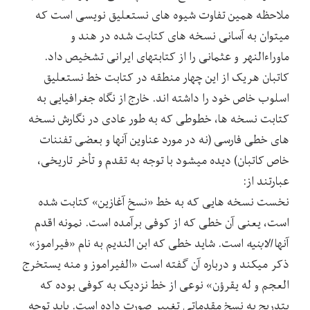
ملاحظه همین تفاوت شیوه های نستعلیق نویسی است که
میتوان به آسانی نسخه های کتابت شده در هند و
ماوراءالنهر و عثمانی را از کتابتهای ایرانی تشخیص داد.
کاتبان هریک از این چهار منطقه در کتابت خط نستعلیق
اسلوب خاص خود را داشته اند. خارج از نگاه جغرافیایی به
کتابت نسخه ها، خطوطی که به طور عادی در نگارش نسخه
های خطی فارسی (نه در مورد عناوین آنها و بعضی تفننات
خاص کاتبان) دیده میشود با توجه به تقدم و تأخر تاریخی،
عبارتند از:
نخست نسخه هایی که به خط «نسخ آغازین» کتابت شده
است، یعنی آن خطی که از کوفی برآمده است. نمونه اقدم
آنها
الابنیه
است. شاید خطی که ابن الندیم به نام «فیراموز»
ذکر میکند و درباره آن گفته است «الفیراموز و منه یستخرج
العجم و له یقرؤن» نوعی از خط نزدیک به کوفی بوده که
بتدریج به نسخ مقدماتی تغییر صورت داده است. باید توجه