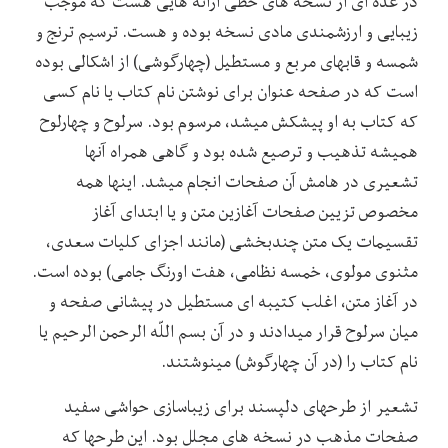
در عده ای از نسخه های خطی ارائه هایی هست که موجب
زیبایی و ارزشمندی مادی نسخه بوده و هست. ترسیم ترنج و
شمسه و قابهای مربع و مستطیل (چهارگوشی) از اشکالی بوده
است که در صفحه عنوان برای نوشتن نام کتاب یا نام کسی
که کتاب به او پیشکش میشد، مرسوم بود. سرلوح و چهارلوح
همیشه تذهیب و ترصیع شده بود و گاهی همراه آنها
تشعیری در هامش آن صفحات انجام میشد. اینها همه
مخصوص تزیین صفحات آغازین متن و یا ابتدای آغاز
تقسیمات یک متن چندبخشی (مانند اجزای کلیات سعدی،
مثنوی مولوی، خمسه نظامی، هفت اورنگ جامی) بوده است.
در آغاز متن، اغلب کتیبه ای مستطیل در پیشانی صفحه و
میان سرلوح قرار میدادند و در آن بسم اللّه الرحمن الرحیم یا
نام کتاب را (در آن چهارگوش) مینوشتند.
تشعیر از طرحهای دلپسند برای زیباسازی حواشی سفید
صفحات مذهب در نسخه های مجلل بود. این طرحها که