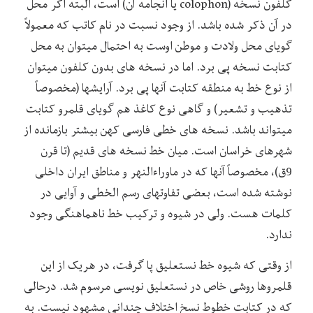
کلفون نسخه (colophon یا انجامه آن) است، البته اگر محل
در آن ذکر شده باشد. از وجود نسبت در نام کاتب که معمولاً
گویای محل ولادت و موطن اوست به احتمال میتوان به محل
کتابت نسخه پی برد. اما در نسخه های بدون کلفون میتوان
از نوع خط به منطقه کتابت آنها پی برد. آرایشها (مخصوصاً
تذهیب و تشعیر) و گاهی نوع کاغذ هم گویای قلمرو کتابت
میتواند باشد. نسخه های خطی فارسی کهن بیشتر بازمانده از
شهرهای خراسان است. میان خط نسخه های قدیم (تا قرن
9ق)، مخصوصاً آنها که در ماوراءالنهر و مناطق ایران داخلی
نوشته شده است، بعضی تفاوتهای رسم الخطی و آوایی در
کلمات هست. ولی در شیوه و ترکیب خط ناهماهنگی وجود
ندارد.
از وقتی که شیوه خط نستعلیق پا گرفت، در هریک از این
قلمروها روشی خاص در نستعلیق نویسی مرسوم شد. درحالی
که در کتابت خطوط نسخ اختلاف چندانی مشهود نیست. به