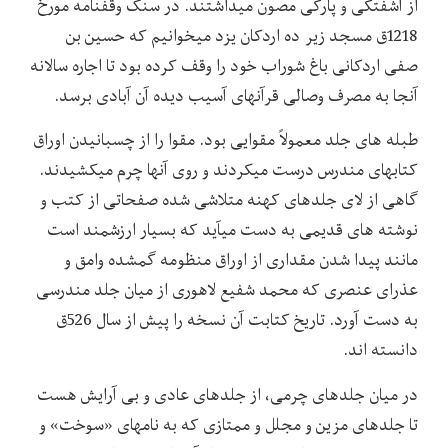
از آشفتگی و پارگی مصون میداشتند. در سنگ وقفنامه مورخ
1218ق مسجد زیر ده اردکان یزد میخوانیم که حسین بن
صفی اردکانی باغ شوراب خود را وقف کرده بود تا اجاره سالانه
آنجا به مصرف وصالی قرآنهای آسیب دیده آن آبادی برسد.
طبله های جلد معمولاً مقوایی بود. مقوا را از چسبانیدن اوراق
کتابهای مندرس درست میکردند و روی آنها چرم میکشیدند.
گاهی از لای جلدهای کهنه متلاشی شده صفحاتی از کتب و
نوشته های قدیمی به دست میآید که بسیار ارزشمند است
مانند پیدا شدن مقداری از اوراق منظومه گمشده وامق و
عذرای عنصری که محمد شفیع لاهوری از میان جلد مندرسی
به دست آورد. تاریخ کتابت آن نسخه را پیش از سال 526ق
دانسته اند.
در میان جلدهای چرمی، از جلدهای عادی و بی آرایش هست
تا جلدهای مزین و مجلل و ممتازی که به نامهای «سوخت» و