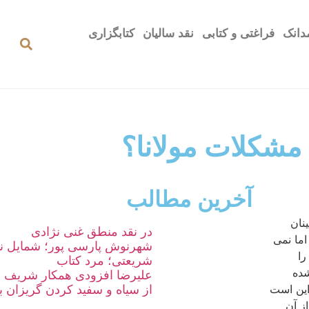
دانک
فراغتی و کتابی
نقد سالیان
کتابگزاری
مشکلات مولانا؟
آخرین مطالب
نان
در نقد منطق غنی نژادی
ما نمی
شهرنوش پارسی پور؛ شمایل نو
را
شریعتی؛ مرد کتاب
شده
علیرضا افزودی همکار شریف و 
از سیاه و سفید کردن گریزان ب
این است
ز آن