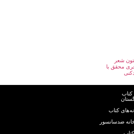
تون شعر
ری محقق با
کنی
کتاب
گستان
ه‌های کتاب
خانه ضدسانسور
کتاب