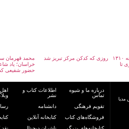
تذکره الاولیای معاصر -دهه ۱۳۱۰
روزی که کدکن مرکز تبریز شد
محمد قهرمان س
ری تا
خراسان؛ یاد شاع
حضور شفیعی کد
درباره ما و شیوه
اطلاعات کتاب و
اهل 
تماس
نشر
وبلا
 مدیا
تقویم فرهنگی
دانشنامه
رسان
فروشگاه‌های کتاب
کتابخانه آنلاین
کتاب
کتابخانه‌های بزرگ
ناشران دیجیتال
نقد 