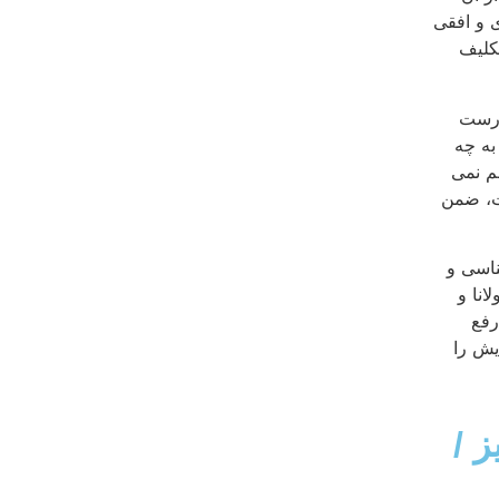
 و افقی
تکلیف
 این درست
به چه
م نمی
ت، ضمن
ناسی و
انا و
رفع
یش را
ز
/