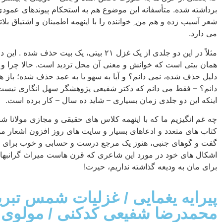
برداشته شده. متأسفانه این موضوع هم به استحکام پیوندهای عمودی
شعر آسیب زده و هم من ِ خواننده را با اینهمه اطمینان و اشتیاق بلا
می دارد.
مثلاً در این دو جلدی از یک غزل ۲۱ بیتی، یک بیت حذف شده .
همان بیتی است که خوانش و معنی آن محل تردید است. حالا چرا و 
دلیل حذف شده، نمی دانم؟ و آیا به سهو یا به عمد حذف شده؛ باز ه
دانم؟ – فقط می دانم که دکتر شفیعی پژوهشگر سهل انگاری نیس
اینکه این دو جلدی زمان بسیاری – شاید ده سال – کار برده است.
چه غم انگیزیم ما که با اینهمه کلاس های حقیقی و مجازی مولانا ش
کتاب های متعدد و ادعاهای بسیار و سایت های روز افزون اشعار مول
گفت و گوهای جنبی، هنوز یک مرجع درست و حسابی و خوب برای 
اشکال های خود در مورد این شاعری که قرن هاست میراث گرانبها
برای مان به ودیعه گذاشته نداریم، حیرت!
پیرایه یغمایی
/
غزلیات شمس تبری
محمدرضا شفیعی کدکنی
/
مولوی