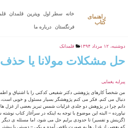
خانه
سطر اول
ویترین
قلمدان
قلم
راهنمای
کتاب
فرنگستان
درباره ما
دوشنبه، ۱۲ مرداد ۱۳۹۴
قلمدانک
حل مشکلات مولانا یا حذف 
پیرایه یغمایی
من شخصاً کارهای پژوهشی دکتر شفیعی کدکنی را با اشتیاق و اطمی
دنبال می کنم. فکر می کنم پژوهشگر بسیار مسئول و خوبی است، ا
دانم چرا در پژوهش دو جلدی غزلیات شمس تبریز بعضی از غزل ها 
نیاورده – البته این موضوع با توجه به اینکه در سرآغاز کتاب نوشته 
(گزینش و تفسیر) تا حدودی برایم حل می شود، اما مسئله ی دیگر 
که بعضی از غزل ها به صورت ناقص آمده و یکی – دوبیتی یا بیشتر ا