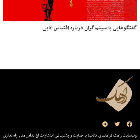
گفتگوهایی با سینماگران درباره اقتباس ادبی
وب‌سایت راهک (راهنمای کتاب) با حمایت و پشتیبانی انتشارات اچ‌اند‌اس مدیا راه‌اندازی