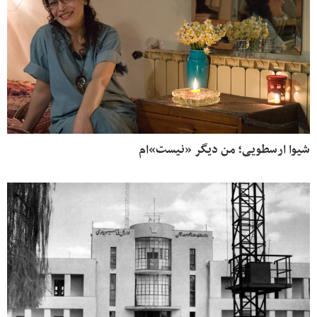
شیوا ارسطویی؛ من دیگر «نیست»‌ام