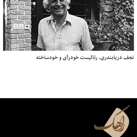
نجف دریابندری، رئالیست خودرأی و خودساخته