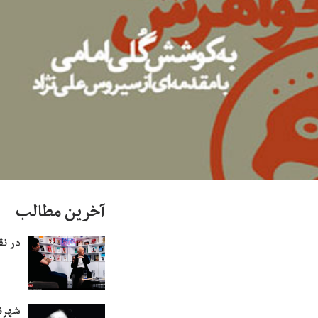
آخرین مطالب
در نق
شهرن