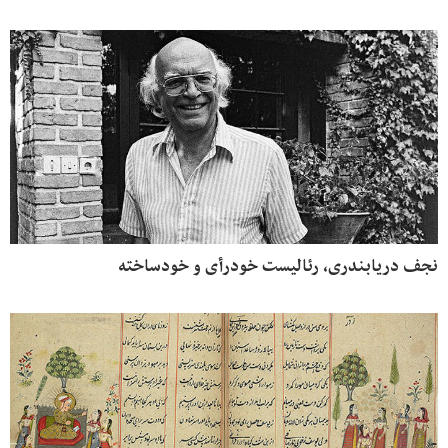
نجف دریابندری، رئالیست خودرأی و خودساخته