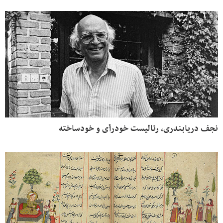
نجف دریابندری، رئالیست خودرأی و خودساخته