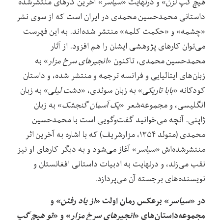
هیچ گپ نزن
» و درنهایت «
سیاسر
» آخرین کارهای منتشرشده
داستانی محمدحسین محمدی در ایران است که از سوی نشر
«چشمه» و «حکمت کلمه» منتشر شده‌اند. به این فهرست
می‌توان کارهای پژوهشی ایشان را هم افزود. از آثار
محمدحسین محمدی، تاکنون «
انجیرهای سرخ مزار
» به
زبان‌های ایتالیایی و فرانسه ترجمه و منتشر شده، و داستان
کودکانه «
بابا تاریکی
» به زبان سوئدی، «
دشت لیلی
» به زبان
انگلیسی، و مجموعه‌شعر «
یک آسمان گنجشک
» به زبان
ژاپنی. آنچه می‌خوانید گفت‌وگویی است با محمدحسین
محمدی (متولد ۱۳۵۴، مزارشریف) که با اشاره به آخرین اثر
منتشرشده‌اش «
سیاسر
» آغاز می‌شود و به دیگر کارهای او نیز
نقب می‌زند، و درنهایت به ادبیات داستانی افغانستان و
نویسنده‌های برجسته آن می‌پردازد.
در
«
سیاسر
» برعکس رمان اولت «
از یاد رفتن
» و
مجموعه‌داستان‌های «
انجیرهای سرخ مزار
» و «
تو هیچ گپ