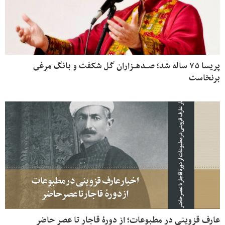
پریسا ۷۵ ساله شد؛ صـدهـزاران گل شکفت و بانگ مرغى
برنخاست
عارف قزوینی در مطبوعات؛ از دورۀ قاجار تا عصر حاضر