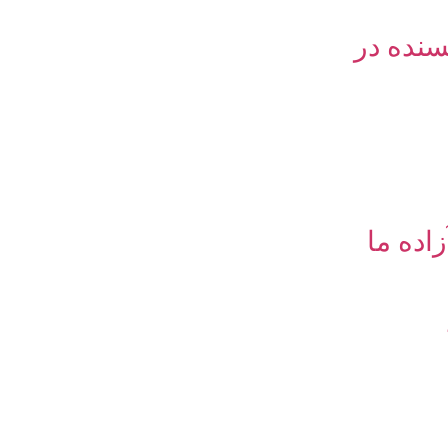
نده در
اده ما