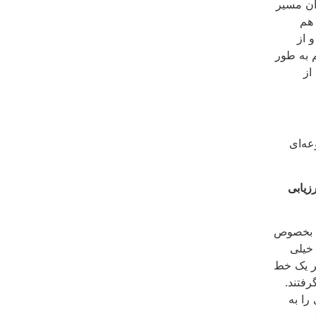
آن مسیر
 هم
 از
 به طور
از
عه‌اى
زیابى
، بخصوص‏
 خیلى
گر یک خط
رفتند.
را به