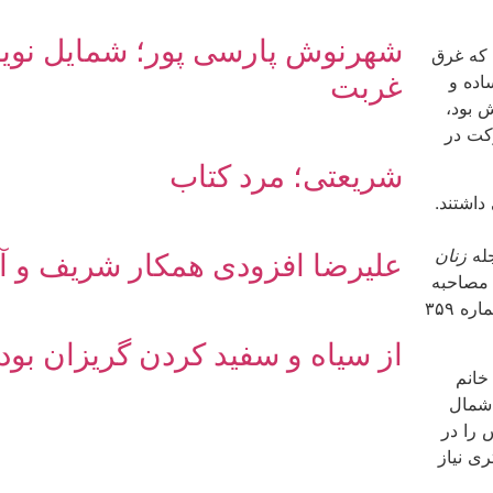
شهرنوش پارسی پور؛ شمایل نویس
 که غرق
غربت
اده و
‏ بود،
کت در
شریعتی؛ مرد کتاب
داشتند.
جله
زنان
علیرضا افزودی همکار شریف و آز
این مصاحبه
از سیاه و سفید کردن گریزان بود
ت خانم
 شمال
 را در
ى نیاز