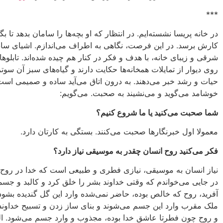
***
در خانه‌ پریسا نشسته‌ایم. در انتظار که او بچه‌ها را سامان بدهد تا بگذ
کارش‏ برسد. در این فرصت، نگاهى به اطراف مى‌اندازم. اشیاى ساد
شرقى و زیباى خانه، با هدف و فکر در کنار هم چیده شده‌اند. تابلو
روى دیوار از تمایلات همخانه‌ها حکایت دارند و گیاه‌هاى سبز آن سوتر
حیات و رشد خبر مى‌دهند. به درون اتاق مى‌آید ساده و صمیمى است
خوشامد مى‌گوید و مى‌نشیند به صحبت. مى‌گویم:
شما صحبت مى‌کنید یا ما شروع کنیم؟
معمولا اول خبرنگارها صحبت مى‌کنند. بستگى به کارتان دارد.
فکر مى‌کنید روح انسان چقدر به موسیقى نیاز دارد؟
نیاز انسان به موسیقى، نیازى فطرى و طبیعى است که خدا در روح او
در جایى مى‌خواندم که وقتى خداوند بشر را خلق کرد و کالبد و جسم
آفرید، روح که خالص‏ بوده، حاضر نمى‌شده وارد این گل گندیده بشود،
ملک مقرب وارد این جسم مى‌شوند و بناى ساز زدن و تسبیح خداوند 
و روح چون فطرتا عاشق خدا بوده، مجذوب و وارد جسم مى‌شود. الب