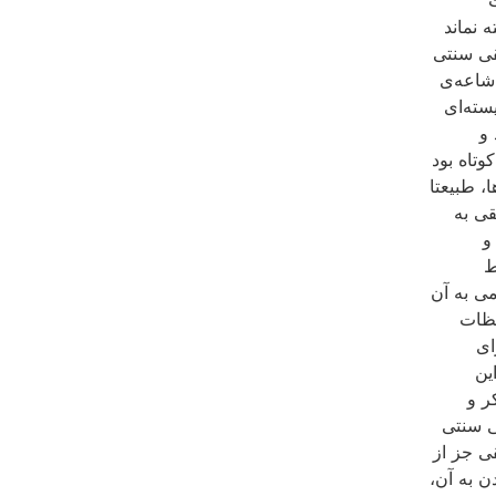
ه نماند
قى سنتى
اشاعه‌ى
سته‌اى
 و
وتاه بود
، طبیعتا
قى به
و
ط
ى به آن
حظات
اى
ین
ر و
ى سنتى
ى جز از
 به آن،