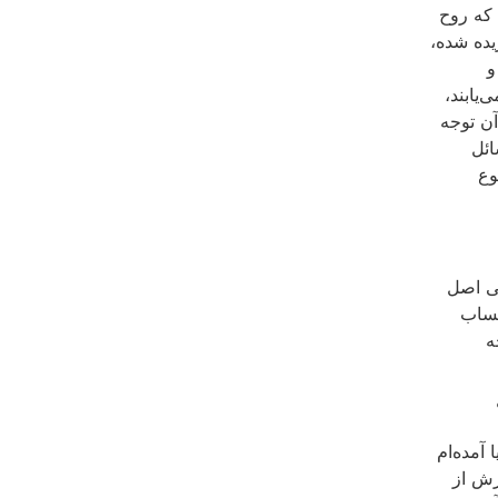
 که روح
ده شده،
و
یابند،
آن توجه
ائل
وع
نى اصل
حساب
ه
 آمده‌ام
ش‏ از