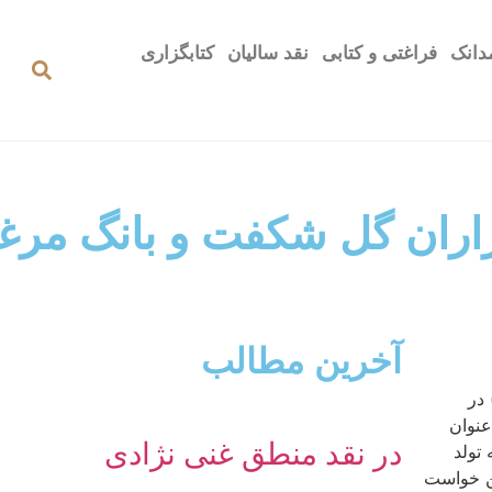
دانک
فراغتی و کتابی
نقد سالیان
کتابگزاری
ـدهـزاران گل شکفت و بانگ مر
آخرین مطالب
 در
عنوان
در نقد منطق غنی نژادی
تولد
من خواست