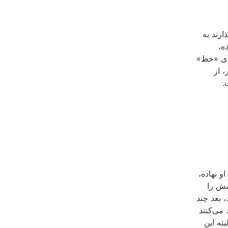
ارند به
ه،
هاى «خط»
، از
.
 نهاده،
ش‏ را
 بعد چند
مى‌کنند
ته این