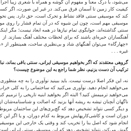
مى‌شود، با درک معنا و مفهوم آن گوشه و همراه با شعرى زیبا اجرا 
کیفیت کار زمین تا آسمان فرق مى‌کند. در غیر این صورت، اگر کسى 
کند که موسیقى سنتى فاقد نشاط و تحرک است، حق دارد. پس‏ نحوه‌
موسیقى مهم است، چون این شیوه که در آن تمام فشار را روى م
سنتى گذاشته‌اند، جوابگوى تمام نیازها در همه‌ ابعاد نیست؛ مگر اینکه
آهنگسازان خبره‌اى باشند که براى لحظات مختلف آهنگ بسازند. از
«چهارگاه» مى‌توان آهنگهاى شاد و بى‌نظیرى ساخت، همینطور از «م
غیره . . .
گروهى معتقدند که اگر بخواهیم موسیقى ایرانى، سنتى باقى بماند، نبای
ترکیب آن دست بزنیم، نظر شما راجع به این موضوع چیست؟
نه، این فکر اصلا درست نیست. باید ببینید نوآورى را به چه منظورى
مى‌خواهید انجام دهید. نوآورى مى‌کنید که ساختمانى را به کلى خراب 
مى‌خواهید ترمیمش‏ کنید؟ البته اگر بخواهید ابنیه تاریخى را ترمیم کنی
ناگهان آنچنان تیشه به ریشه‌ آنها بزنید که اصالت و شناسنامه‌شان از
و دیگر کسى نتواند تشخیص‏ دهد که گچ‌بری‌هاى این ساختمان مربوط 
دوران است و کاشى‌کاریهایش‏ مربوط به کدام دوران، و یا اگر این 
انجام شود که اصل بنا را تخریب کند و وقتى یک خارجى این موسیقى
گوش‏ مى‌کند، نتواند تشخیص‏ دهد که این موسیقى سنتى ایرانى است 