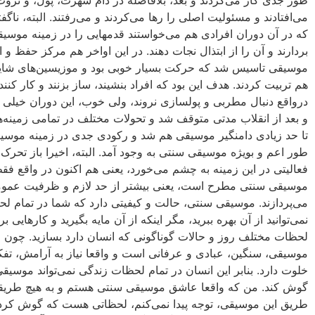
طور جدى کار مى‌کردند و بعد، بلافاصله در دام شهرت، پول، و ثروت
مى‌افتادند و مسئولیت اصلى را رها مى‌کردند و مى‌رفتند. البته، ناگفت
که در آن دوران افرادى هم مى‌خواستند قدمهایى را در زمینه‌ موسی
بردارند و آن را از ابتذال نجات دهند. در این اواخر هم مرکز حفظ و 
موسیقى تاسیس‏ شد که حرکت بسیار خوبى بود و موزیسین‌هاى شای
هم تربیت کردند. هدف این بود که افراد بنشیند، ساز بزنند و کار کنند
درواقع دنبال مطربى و پولسازى نروند، ولى خوب، این دوران خیلى ک
و بعد از انقلاب مدتى متوقف شد و تحولات مختلف در تمامى زمینه‌ها
تا حد زیادى دامنگیر موسیقى هم شد و رکودى جدى در زمینه‌ موسی
طور اعم و بویژه موسیقى سنتى به وجود آمد. البته، اخیرا باز تحرک 
فعالیتى در این زمینه به چشم مى‌خورد، یعنى هم اکنون در واقع فق
موسیقى سنتى مطرح است، یعنى بیشتر از حد لازم و ظرفیت عموم
مى‌پردازند. موسیقى سنتى، حالت و کیفیتى دارد که شما در تمام ل
نمى‌توانید از آن بهره ببرید، مگر اینکه از آن مایه بگیرید و کارهایى بر
لحظات مختلف روز و حالات گوناگونى که انسان دارد بسازید. چون ا
موسیقى، سنگین، عبادى و عرفانى است و واقعا نیاز به آرامش‏، تفک
خلوت دارد. بنابر این انسان در تمام لحظات زندگى نمى‌تواند موسیق
گوش‏ کند. من که واقعا عاشق موسیقى سنتى هستم و به هیچ طریق
طریق این موسیقى، توجه پیدا نمى‌کنم، لحظاتى هست که گوش‏ کردن