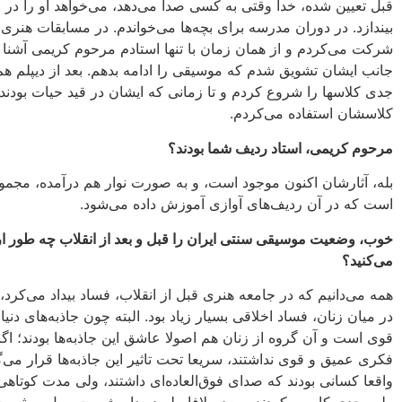
قبل تعیین شده، خدا وقتى به کسى صدا مى‌دهد، مى‌خواهد او را در 
بیندازد. در دوران مدرسه براى بچه‌ها مى‌خواندم. در مسابقات هنرى
شرکت مى‌کردم و از همان زمان با تنها استادم مرحوم کریمى آشنا و
جانب ایشان تشویق شدم که موسیقى را ادامه بدهم. بعد از دیپلم هم
جدى کلاسها را شروع کردم و تا زمانى که ایشان در قید حیات بودند 
کلاسشان استفاده مى‌کردم.
مرحوم کریمى، استاد ردیف شما بودند؟
بله، آثارشان اکنون موجود است، و به صورت نوار هم درآمده، مجمو
است که در آن ردیف‌هاى آوازى آموزش‏ داده مى‌شود.
خوب، وضعیت موسیقى سنتى ایران را قبل و بعد از انقلاب چه طور ار
مى‌کنید؟
همه مى‌دانیم که در جامعه‌ هنرى قبل از انقلاب، فساد بیداد مى‌کرد
در میان زنان، فساد اخلاقى بسیار زیاد بود. البته چون جاذبه‌هاى دنیا
قوى است و آن گروه از زنان هم اصولا عاشق این جاذبه‌ها بودند؛ ا
فکرى عمیق و قوى نداشتند، سریعا تحت تاثیر این جاذبه‌ها قرار مى‌گ
واقعا کسانى بودند که صداى فوق‌العاده‌اى داشتند، ولى مدت کوتاهى 