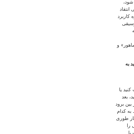
‌شود،
انتقاد
 کاربرد
وسیقى
اهور» و
د به
کنید یا
د، بعد
 بین برود
به کدام
کار طورى
 را
یا