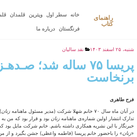
خانه
سطر اول
ویترین
قلمدان
قلم
راهنمای
کتاب
فرنگستان
درباره ما
شنبه، ۲۵ اسفند ۱۴۰۳
نقد سالیان
پریسا ۷۵ ساله شد؛ ص
برنخاست
فرح طاهری
در آبان ماه سال ۷۰ خانم شهلا شرکت (مدیر مسئول ماهنامه
زنان
)
تدارک انتشار اولین شماره‌ى ماهنامه‌
زنان
بود و قرار بود که من به 
خبرنگار با این نشریه همکارى داشته باشم. خانم شرکت مایل بود که 
«
زنان
» را باحضور خانم پریسا (فاطمه واعظی) جشن بگیرد و از 