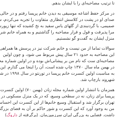
تا ترتیب مصاحبه‌اى را با ایشان بدهم.
در مرکز حفظ اشاعه‌ موسیقى به دیدن خانم پریسا رفتم و در حالى
صداى او در پشت در کلاسش‏ انتظارى متفاوت را تجربه مى‌کردم، س
صمیمى، با گردنبندى از گلهاى یاس‏ سفید به نخ کشیده که تنها زیورش
مرا پذیرفت و قول و قرار مصاحبه را گذاشتیم و به همراه خانم شر
منزل ایشان به گفت‌و گو نشستیم.
سوالات تماما از من نیست و خانم شرکت نیز در پرسش ها همراهی 
این مصاحبه به حدود ۲۱ سال پیش مربوط می شود، و چون اولین
مصاحبه‌ای ست که نام من بر پیشانی‌اش بوده و در اولین شماره م
در بهمن ماه سال ۱۳۷۰ چاپ شده است، آن را اینجا می گذارم. 
به مناسبت اولین کنسرت خانم پریسا در تورنتو در سال ۱۹۹۸ در شماره ۳۵۹
شهروند
بازچاپ شد.
همزمان با انتشار اولین شماره‌ مجله
زنان
(بهمن ۷۰) اولین کنسر
پریسا براى زنان، نه در سطحى وسیع، که در یک منزل مسکونى در
تهران برگزار شد و استقبال وسیع خانم‌ها از این کنسرت این احساس‏
من به وجود آورد که این کنسرت و شور حاکم بر آن به فضاى بزرگتر
داشت. فضایى به بزرگى ایران سرزمین‌مان. (برگرفته از
داروگ
)