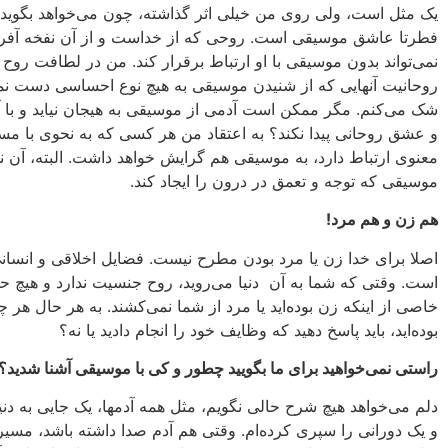
یک مثل است، ولى روى من خیلى اثر گذاشته، چون مى‌خواهد بگوید
فطرتا عاشق موسیقى است. روحى که از خداست و از آن نفخه آفری
نمى‌تواند بدون موسیقى با او ارتباط برقرار کند. من در لطافت روح 
روحانیت آنهایى که از شنیدن موسیقى به هیچ نوع احساسى دست نمى‌
شک مى‌کنم. مگر ممکن است آدمى از موسیقى به هیجان نیاید و با 
و عشق روحانى پیدا نکند؟ به اعتقاد من هر کسى که به نحوى با مس
معنوى ارتباط دارد، به موسیقی هم گرایش‏ خواهد داشت. البته، آن ن
موسیقى که توجه و تعمق در درون را ایجاد کند.
هم زن و هم مرد!
اصلا براى خدا زن یا مرد بودن مطرح نیست. فضایل اخلاقى و انسا
است. وقتى که شما به آن دنیا مى‌روید، روح جنسیت ندارد و هیچ 
خاصى از اینکه زن بوده‌اید یا مرد از شما نمى‌کشند. به هر حال هر چ
بوده‌اید، باید پاسخ دهید که وظایف خود را انجام دادید یا نه؟
راستى نمى‌خواهید براى ما بگویید چطور و کى با موسیقى آشنا شدید؟
دلم مى‌خواهد هیچ شرح حالى نگویم، مثل همه‌ آدمها، یک جایى به دنیا
و یک دورانى را سپرى کرده‌ام. وقتى هم آدم صدا داشته باشد، مسیر