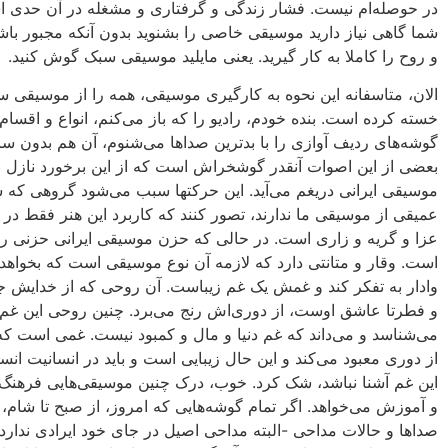
در حوصله‌ام نیست. فشار زندگى و گرفتارى و مشغله در آن حدى 
شما گاهى نیاز دارید موسیقى خاصى را بشنوید بدون آنکه مجبور باش
و روح را کاملا به کار گیرید. یعنى مایلید موسیقى سبک گوش‏ کنید.
الان، متاسفانه این نحوه به کارگیرى موسیقى، همه را از موسیقى س
خسته کرده است. بنده خودم، رادیو را که باز مى‌کنم، انواع و اقسام
گوشه‌هاى ردیف آوازى را با بدترین صداها مى‌شنوم، آن هم بدون ساز
بعضى از این اصوات آنقدر گوشخراش‏ است که از این برخورد نازل ب
موسیقى ایرانى دریغم مى‌آید. این حرکتها سبب مى‌شود گروهى که
عمیقى از موسیقى ما ندارند، تصور کنند که کاربرد این هنر فقط در 
عزا و گریه و زارى است. در حالى که حزن موسیقى ایرانى حزنى ر
است. وقار و متانتى دارد که لازمه‌ آن نوع موسیقى است که بخواهد 
وادار به تفکر کند و غمش‏ یک غم زیباست. آن روحى که از خدایش‏ ج
و فطرتا عاشق اوست، از دوری‌اش‏ رنج مى‌برد. چنین روحى این غم
مى‌شناسد و مى‌داند که غم دنیا و مال و کمبود نیست. غمى است ک
از دورى معبود مى‌کند و این حال زیبایى است و باید در انسانیت انسا
این غم آشنا نباشد، شک کرد. خوب، درک چنین موسیقى‌هایى فرهنگ 
و آموزش‏ مى‌خواهد. اگر تمام گوشه‌هایى که امروز، از صبح تا شام، ب
صداها و حالات مداحى -البته مداحى اصیل در جاى خود ایرادى ندارد-