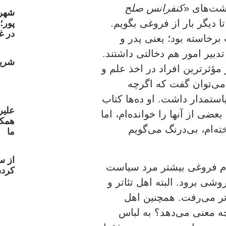
کنفرانس صلح
شهر
پور؛
در غ
رخاسته بود؛ یعنی پدر و
بیر امور هم دخالتی داشتند.
شریع
مؤثرترین افراد در اخذ علم و
 می‌توان گفت که اگرچه
ستمدار داشت. او ده‌ها کتاب
علیر
ی از آنها را خوانده‌ام، اما
همکا
ه‌ام، بی‌درنگ می‌گویم
ما
از س
دم فروغی بیشتر مرد سیاست
کردن
شی برود. البته اهل تئاتر و
تر می‌رفت. همچنین اهل
ه معنی می‌دهد؟ به لباس