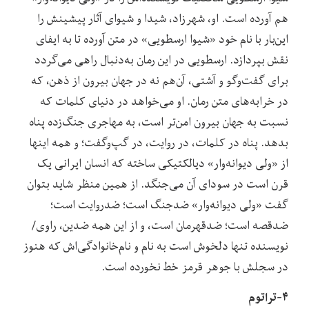
هم آورده است. او، شهرزاد، شیدا و شیوای آثار پیشینش را
این‌بار با نام خود «شیوا ارسطویی» در متن آورده تا به ایفای
نقش بپردازد. ارسطویی در این رمان به‌دنبال راهی می‌گردد
برای گفت‌وگو و آشتی، آن‌هم نه در جهان بیرون از ذهن، که
در خرابه‌های متن رمان. او می‌خواهد در دنیای کلمات که
نسبت به جهان بیرون امن‌تر است، به مهاجری جنگ‌زده پناه
بدهد. پناه در کلمات، در روایت، در گپ‌وگفت؛ و همه اینها
از «ولی دیوانه‌وار» دیالکتیکی ساخته که انسان ایرانی یک
قرن است در سودای آن می‌جنگد. از همین منظر شاید بتوان
گفت «ولی دیوانه‌وار» ضدجنگ است؛ ضدروایت است؛
ضدقصه است؛ ضدقهرمان است، و از این همه ضدین، راوی/
نویسنده تنها دلخوش است به نام و نام‌خانوادگی‌اش که هنوز
در سجلش با جوهر قرمز خط نخورده است.
۴-تراتوم