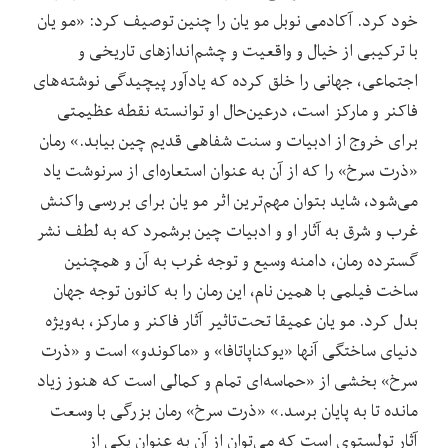
خود کرد. آکادمی نوبل مو یان را چنین توصیف کرد: «مو یان
با ترکیبی از خیال و واقعیت و چشم‌اندازهای تاریخی و
اجتماعی، جهانی را خلق کرده که یادآور پیچیدگی نوشته‌های
فاکنر و مارکز است، درعین‌حال او توانسته نقطه عظیمتی
برای خروج از ادبیات و سنت شفاهی قدیم چین بیابد.» رمان
«ذرت سرخ» را که از آن به عنوان استعاره‌ای از سرنوشت یاد
می‌شود، شاید بتوان مهم‌ترین اثر مو یان برای بررسی واکنش
غرب و شرق به آثار او و ادبیات چین برشمرد که به لطف نشر
گسترده رمان، دامنه وسیع و توجه غرب به آن و همچنین
ساخت فیلمی با همین نام، این رمان را به کانون توجه جهان
بدل کرد. مو یان عمیقا تحت‌تاثیر آثار فاکنر و مارکز، به‌ویژه
دنیای ساختگی آنها «یوکناپاتافا» و «ماکوندو» است و «ذرت
سرخ» بخشی از «حماسه‌ای تمام و کمالی است که هنوز زیاد
مانده تا به پایان برسد.» «ذرت سرخ» رمان بزرگی با وسعت
آثار تولستوی است که می‌توان از آن به عنوان یکی از