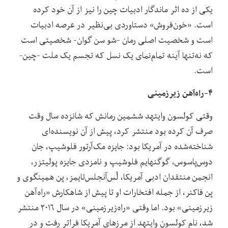
یکی از ده اثر ماندگار ادبیات چین را نیز از آن خود کرده
است. «خون‌فروش» دستاوردی بی‌نظیر در عرصه ادبیات
است و شخصیت اصلی رمان -شو سن گوان- شخصیتی است
که نه‌تنها آینه تمام‌نمای یک نسل که تجسم یک ملت -چین-
است.
۴-راه‌آهن زیرزمینی
وقتی کولسون وایتهد ششمین رمانش که شانزده سال وقت
صرف آن کرده بود منتشر کرد، پیش از آن نویسنده‌ای
شناخته‌شده در آمریکا بود: جایزه مک‌آرتور فلوشیپ، جان
دوس‌پاسوس، گوگنهایم فلوشیپ و نامزدی جایزه پولیتزر،
انجمن منتقدان ادبی آمریکا، لُس‌آنجلس‌تایمز، پن همینگوی و
پن فاکنر، از جمله افتخارات او تا پیش از شاهکارش «راه‌آهن
زیرزمینی» بود. اما وقتی «راه‌زیرزمینی» در سال ۲۰۱۶ منتشر
شد، نام کولسون وایتهد از مرزهای آمریکا فراتر رفت و در