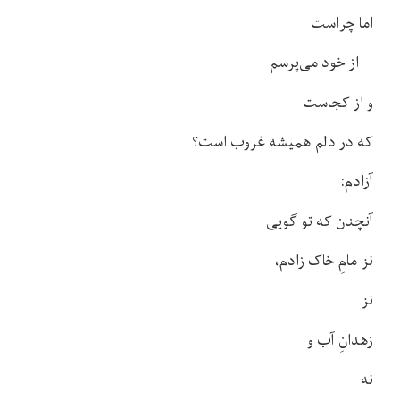
اما چراست
– از خود می‌پرسم-
و از کجاست
که در دلم همیشه غروب است؟
آزادم:
آنچنان که تو گویی
نز مامِ خاک زادم،
نز
زهدانِ آب و
نه