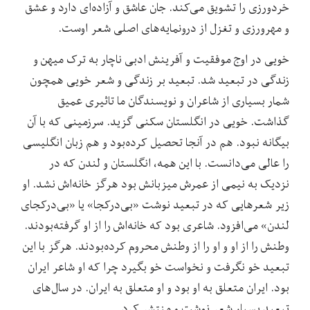
خردورزی را تشویق می‌کند. جان عاشق و آزاده‌ای دارد و عشق
و مهرورزی و تغزل از درونمایه‌های اصلی شعر اوست.
خویی در اوج موفقیت و آفرینش ادبی ناچار به ترک میهن و
زندگی در تبعید شد. تبعید بر زندگی و شعر خویی همچون
شمار بسیاری از شاعران و نویسندگان ما تاثیری عمیق
گذاشت. خویی در انگلستان سکنی‌ گزید. سرزمینی که با آن
بیگانه نبود. هم در آنجا تحصیل کرده‌بود و هم زبان انگلیسی
را عالی می‌دانست. با این همه، انگلستان و لندن که در
نزدیک به نیمی از عمرش میزبانش بود هرگز خانه‌اش نشد. او
زیر شعرهایی که در تبعید نوشت «بی‌در‌کجا» یا «بی‌در‌کجای
لندن» می‌افزود. شاعری بود که خانه‌اش را از او گرفته‌بودند.
وطنش را از او و او را از وطنش محروم کرده‌بودند. هرگز با این
تبعید خو نگرفت و نخواست خو بگیرد چرا که او شاعر ایران
بود. ایران متعلق به او بود و او متعلق به ایران. در سال‌های
تبعید بسیار شعر نوشت و منتشر کرد.