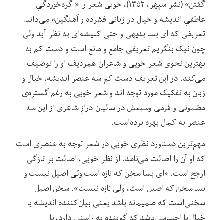
گفتن» (نشر سپهر، ۱۳۵۲)، خویی شعر را « گره‌خوردگیِ
عاطفیِ اندیشه و خیال در زبانی فشرده و آهنگین» می‌داند.
تعریفی که ای بسا بدیهی و حتی کلیشه‌ای به نظر آید ولی
چون نیک بنگریم تعریفی جامع و مانع است و دست کم به
بهترین نحوی شعر خویی و شاعران همردیف او را توصیف
می‌کند. در این تعریف دست کم سه عنصر اندیشه، خیال و
زبان به تفکیک مورد توجه‌ اند و شعر خویی به رغم گستره‌ی
مضمونی و فرمی وسیعش در سالیان درازِ شاعری از این سه
عنصر به کمال بهره برده‌است.
مهم‌ترین دستاورد نظری خویی در شعر توجه به عنصری‌ است
که او آن را اصالت می‌نامد. از نظر خویی، اصالت بر تازگی
ارجح است. «ای بسا سخن که تازه است ولی اصیل نیست و
بسا سخن که اصیل است، ولی تازه نیست». سخن اصیل
سخنی‌است که صمیمانه باشد یعنی بیان‌کننده اندیشه یا
خیال یا احساسی‌باشد که گوینده به راستی دارد، یا