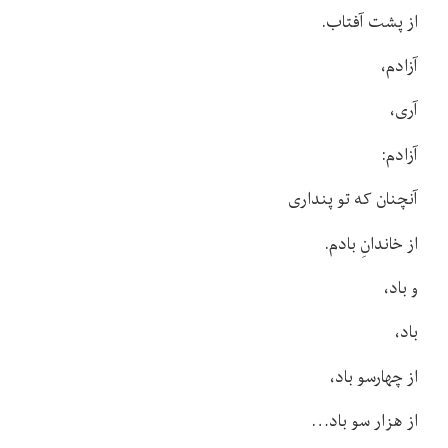
از پشت آفتاب.
آزادم،
آری،
آزادم:
آنچنان که تو پنداری
از خاندانِ بادم.
و باد،
باد،
از چهارسو باد،
از هزار سو باد…