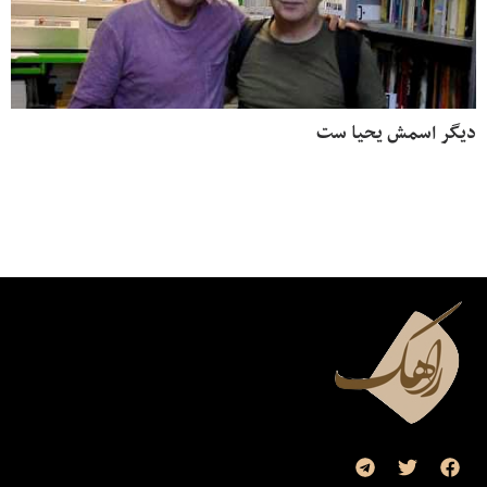
دیگر اسمش یحیا ست