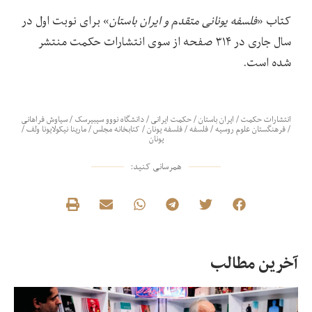
کتاب «
فلسفه یونانی متقدم و ایران باستان
» برای نوبت اول در
سال جاری در ۳۱۴ صفحه از سوی انتشارات حکمت منتشر
شده است.
انتشارات حکمت
/
ایران باستان
/
حکمت ایرانی
/
دانشگاه نووو سیبیرسک
/
سیاوش فراهانی
/
فرهنگستان علوم روسیه
/
فلسفه
/
فلسفه یونان
/
کتابخانه مجلس
/
مارینا نیکولایونا ولف
/
یونان
همرسانی کنید:
آخرین مطالب
در
نق