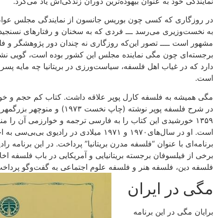
نمایندگی خود به عنوان بیهوده‌ترین دوران زندگی‌اش یاد می‌کرد.
در روزگاری که کسی چون بوریس جانسون از نمایندگی مجلس عوام ب
به نخست‌وزیری می‌رسد ـــ فردی که به سخنان و رفتارهای نسنجید
مشهور است ــــ تصور این‌که روزگاری نه چندان دور پژوهشگر و فل
برجسته‌ای چون مگی نماینده مجلس این کشور بوده است، گویی نشا
دارد که در غیاب اهل فلسفه، سیاست‌ورزی در بریتانیا چه مایه پس
است.
مگی همیشه به فلسفه کارل پوپر علاقه داشت. کتاب کم حجم و خو
در شرح فلسفه پوپر نوشته (چاپ نخست ۱۹۷۳) و منو
۱۳۵۹ خورشیدی این کتاب را به فارسی ترجمه و خوارزمی آن را م
است. او در سال‌های۱۹۷۰ و ۱۹۷۱ میلادی در رادیوی بی‌بی‌سی 
برنامه‌ای با عنوان “فلسفه مدرن بریتانیا” پرداخت. در این برنامه رادی
برخی از فیلسوفان برجسته بریتانیایی و آمریکایی‌ در باب فلسفه اخل
فلسفه دین، فلسفه هنر و فلسفه علوم اجتماعی به گفت‌وگو پرداخت
مگی در ایران
برایان مگی در این برنامه