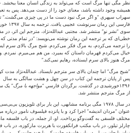
نظر مگی تنها مرگ است که می‌تواند به زندگی انسان معنا ببخشد. 
همیشه وجود داشته باشد، معنای خود را از دست می‌دهد. پس به تعب
سهراب سپهری “و اگر مرگ نبود دست ما در پی چیزی می‌گشت.” ت
فارسی این رمان سرنوشت
سوی “نشر نو” منتشر شد. مجتبی عبدالله‌نژاد، مترجم این اثر، در مق
خطی‌ای که بر ترجمه این رمان نوشته می‌نویسد: “در تمام مدتی که 
را ترجمه می‌کردم، به مرگ فکر می‌کردم. شبح مرگ بالای سرم ایست
خیال می‌کردم قهرمان داستان که بمیرد، من هم می‌میرم. نمردم. 
مرگ هنوز بالای سرم ایستاده، رهایم نمی‌کند.”
“شبح مرگ” اما چندان بالای سر مترجم نایستاد. عبدالله‌نژاد مدت کو
پس از پایان ترجمه این کتاب در سن چهل و هشت سالگی به سال
۱۳۹۶خورشیدی در گذشت. برگردان فارسیِ “
مواجهه با مرگ
” یک س
از مرگ مترجم منتشر شد.
در سال ۱۹۷۸ مگی برنامه مشابهی، این بار برای تلویزیون بی‌بی‌سی،
عنوان “مردان اندیشه” اجرا کرد و با پانزده فیلسوف نامور درباره 
مختلف فلسفی به گفت‌وگو پرداخت. او، از جمله، در باب فلسفه ما
چارلز تیلور، در باب مکتب فرانکفورت با هربرت مارکوزه، در باب ف
زبان با جان سرل، در باب فلسفه چامسکی با خود چامسکی، در با