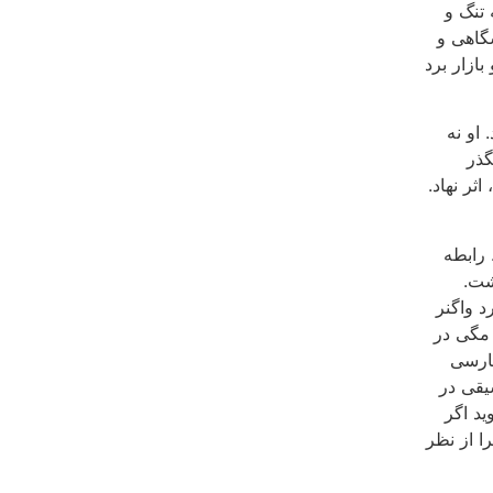
 تنگ و
شگاهی و
ازار برد
او نه
گذر
ثر نهاد.
 رابطه
شت.
د واگنر
 مگی در
فارسی
یقی در
ید اگر
را از نظر