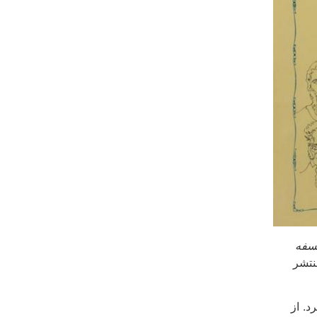
سفه
نتشر
د. از