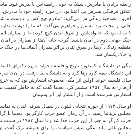
رابطه برایان با مادرش، شیلا، به خوبی رابطه‌اش با پدرش نبود. ما
علائق فرهنگی پسرش بی اعتنا بود. در مورد رابطه‌ خود با مادرش، 
آخرین مصاحبه زندگی‌اش می‌گوید: “مادرم هیچ کس را دوست نداش
خالی از محبت بود. به من و خواهرم می‌گفت که ما را دوست ندارد.” 
۹ ساله بود که خانواده‌اش از شرق لندن کوچ کردند تا از بمباران آلما
جنگ جهانی دوم در امان باشند؛ گرچه خانه آن‌ها از بمباران در امان ن
منطقه زندگی آن‌ها در شرق لندن بر اثر بمباران‌ آلمانی‌ها در جنگ ج
با خاک یکسان شد.
مگی در دانشگاه آکسفورد تاریخ و فلسفه خواند. دوره دکترای فلسفه
این دانشگاه نیمه کاره رها کرد و به دانشگاه ییل رفت. در آن‌جا نیز ت
سال فلسفه خواند. اولین اثر مگی مجموعه اشعارش بود که به خر
آن‌ها را به سال ۱۹۵۱ منتشر کرد. بعدها گفت که به خاطر کیفیت
اشعارش شرمنده است و از انتشار این اثر پشیمان.
او سال ۱۹۷۴ از حوزه انتخابی لیتون در شمال شرقی لندن به نماین
مجلس بریتانیا رسید. در آن زمان عضو حزب کارگر بود. بعدها با گر
حزب کارگر به چپ از این حزب جدا شد و تا 
مجلس باقی ماند. مگی سپس سیاست را برای همیشه ترک گفت. از