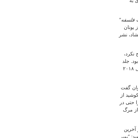
ی به
فلسفه
”
 یونان
شاد، نشر
 نکرد،
ود. جلد
سوم و آخرین جلد از خاطرات مگی یک سال پیش از مرگ او به سال ۲۰۱۸
وان گفت
وشید از
ا حتی در
از مرگ
 آخرین
: “پوپر