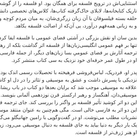
استثنایی‌‌اش در ترویج فلسفه برای همگان بود. او فلسفه را از گوشه‌
تاریک کتابخانه‌ها، لابلای خاک‌گرفته کتاب‌ها، کلاس‌های تخصصی دان
حلقه بسته فیلسوفان با آن زبان زرگری‌شان، به میان مردم کوچه و ب
و به زبانی همه‌فهم درآورد، بی آن‌که از اصالت فلسفه بکاهد.
بدین سان او نقش بزرگی در آشتی فضای عمومی با فلسفه ایفا کرد. 
تنها بر فهم عمومی انگلیسی‌زبان‌ها از فلسفه اثر گذاشت بلکه از ره
ترجمه آثارش بر فضای عمومیِ بسا زبان‌های دیگر، از جمله فارسی، ا
او در طول عمر حرفه‌ای خود نزدیک به سی کتاب منتشر کرد.
پدر او، فردریک، لباس‌فروشی فرهیخته با تحصیلات رسمی اندک بود.
نزدیکی با پسرش داشت و عشق به موسیقی و تئاتر را در دل او کا
علاقه به موسیقی موجب شد که برایان بعدها دو کتاب در باب ریشار
موسیقی‌دان، آهنگساز و رهبر ارکستر قرن نوزدهمی آلمانی بنویسد.
این دو اثر کوشید تأثیر فلسفه بر واگنر را بررسی کند. جای ترجمه 
این دو اثر به فارسی خالی است. مگی هم‌چنین به عنوان منتقد موس
نشریات مطلب می‌نوشت. او در گفت‌وگویی با رامین جهانبگلو می‌گو
یک بار دیگر به دنیا بیاید به جای فلسفه به دنبال موسیقی می‌رود، زی
او هنر ژرف‌تر از فلسفه است.