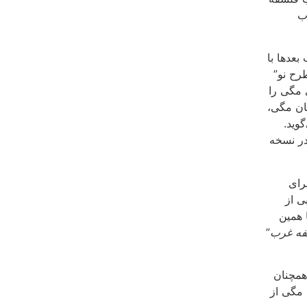
اب
بعدها با
رح نو”
 مگی را
یان مگی،
وید.
در نسخه
 برای
ی از
 همین
سفه غرب
”
 همچنان
 مگی از