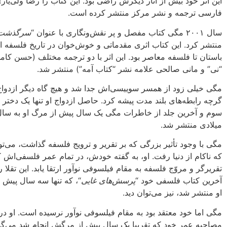
این اثر خود بیش از آثار دیگرش راضی بود. این کتاب را رضا ولی‌یار
فارسی ترجمه و نشر مرکز منتشر کرده است.
سال ۲۰۰۱ مگی کتاب مفصل و پر نقش‌و‌نگاری با عنوان “
سرگذشت 
منتشر کرد. این کتاب اثری مقدماتی و خوش‌خوان در تاریخ فلسفه از
باستان تا فلسفه معاصر بود. این اثر با دو ترجمه مختلف (حسن کام
“نی” و مانی صالحی علامه نشر “کتاب آمه”) منتشر شد.
مگی خیلی زود از همسر سوییسی‌اش جدا شد و هیچ گاه دیگر ازدواج
گرچه رابطه‌های بلند مدت پیشه کرد. حاصل ازدواج او تنها یک دختر ب
میلادی منتشر شد.
مگی با وجود تأثیر بزرگی که بر تقریر و ترویج فلسفه گذاشت، می‌ت
که ناکام از دنیا رفت. او، به گفته خودش، در تمام عمر فلسفی‌اش ک
تقریرگر و مروّج فلسفه به مقام فیلسوفی نوآور ارتقا یابد. این تقلا ر
آخرین کتاب فلسفی خود “
پرسش‌های غایی
“، که تنها سه سال پیش 
او منتشر شد، نیز می‌توان دید.
مگی اما خود معتقد بود به مقام فیلسوفی نوآور نرسیده است. او در
مصاحبه عمر خود که تقریبا یک سال پیش از مرگش انجام شد می‌گوید