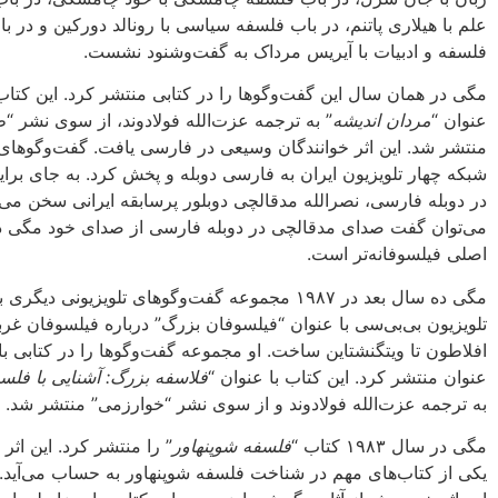
علم با هیلاری پاتنم، در باب فلسفه سیاسی با رونالد دورکین و در ب
فلسفه و ادبیات با آیریس مرداک به گفت‌وشنود نشست.
مگی در همان سال این‌ گفت‌وگوها را در کتابی منتشر کرد. این کتاب 
عنوان “
مردان اندیشه
” به ترجمه عزت‌الله فولادوند، از سوی نشر “ط
منتشر شد. این اثر خوانندگان وسیعی در فارسی یافت. گفت‌وگوهای
شبکه چهار تلویزیون ایران به فارسی دوبله و پخش کرد. به جای برا
در دوبله فارسی، نصرالله مدقالچی دوبلور پرسابقه ایرانی سخن می‌گ
می‌توان گفت صدای مدقالچی در دوبله فارسی از صدای خود مگی 
اصلی فیلسوفانه‌تر است.
مگی ده سال بعد در ۱۹۸۷ مجموعه گفت‌وگوهای تلویزیونی دیگری
تلویزیون بی‌بی‌سی با عنوان “فیلسوفان بزرگ” درباره فیلسوفان غرب
افلاطون تا ویتگنشتاین ساخت. او مجموعه گفت‌وگوها را در کتابی با
عنوان منتشر کرد. این کتاب با عنوان “
فلاسفه بزرگ: آشنایی با فل
به ترجمه عزت‌الله فولادوند و از سوی نشر “خوارزمی” منتشر شد.
مگی در سال ۱۹۸۳ کتاب “
فلسفه شوپنهاور
” را منتشر کرد. این اثر
یکی از کتاب‌های مهم در شناخت فلسفه شوپنهاور به حساب می‌آید.