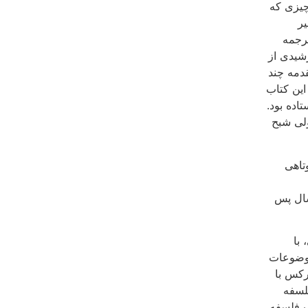
چیزی که
یر
رجمه
 عجیبی یافت. ترجمه به سال ۱۳۹۷ خورشیدی از
دمه‌ چند
این کتاب
اده بود.
ولی شبح
تاهی
ال پس
 با
موضوعات
رکس با
لسفه
ب فلسفه