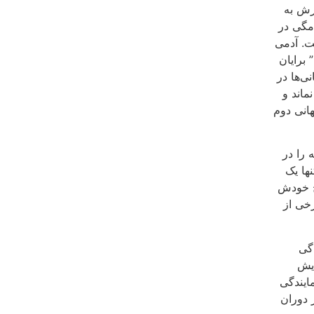
درش به
مگی در
ت. آدمی
برایان
نی‌ها در
ماند و
هانی دوم
 را در
نها یک
ج خودش
 برخی از
دگی
ایش
سال ۱۹۸۳ در سمت نمایندگی
 دوران