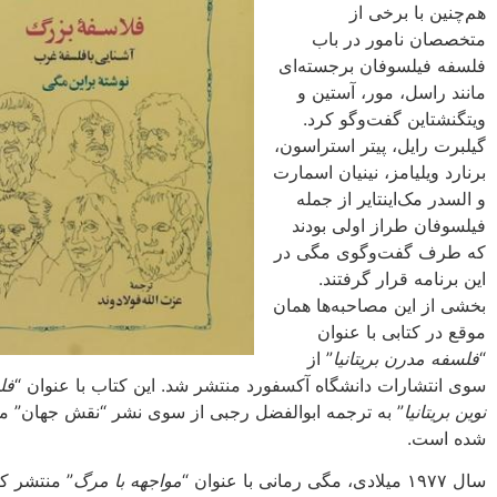
هم‌چنین با برخی از
متخصصان نامور در باب
فلسفه فیلسوفان برجسته‌ای
مانند راسل، مور، آستین و
ویتگنشتاین گفت‌وگو کرد.
گیلبرت رایل، پیتر استراسون،
برنارد ویلیامز، نینیان اسمارت
و السدر مک‌اینتایر از جمله
فیلسوفان طراز اولی بودند
که طرف گفت‌وگوی مگی در
این برنامه قرار گرفتند.
بخشی از این مصاحبه‌ها همان
موقع در کتابی با عنوان
“
فلسفه مدرن بریتانیا
” از
سوی انتشارات دانشگاه آکسفورد منتشر شد. این کتاب با عنوان “
فل
نوین بریتانیا
” به ترجمه ابوالفضل رجبی از سوی نشر “نقش جهان” م
شده است.
سال ۱۹۷۷ میلادی، مگی رمانی با عنوان “
مواجهه با مرگ
” منتشر کر