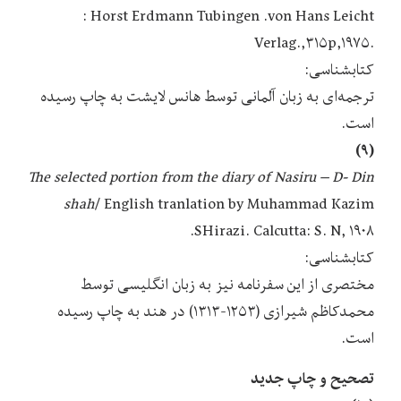
von Hans Leicht‬. ‏‫‭ ‎Tubingen‬‏‫‭: ‎Horst Erdmann
Verlag.‭,۳۱۵p,۱۹۷۵.
کتابشناسی:
ترجمه‌ای به زبان آلمانی توسط هانس لایشت به چاپ رسیده
است.
(۹)
The selected portion from the diary of Nasiru – D- Din
shah
/ ‎English tranlation by Muhammad Kazim
SHirazi‬. ‎Calcutta‬: ‎S. N‬, ۱۹۰۸.
کتابشناسی:
مختصری از این سفرنامه نیز به زبان انگلیسی توسط
محمدکاظم شیرازی (۱۲۵۳-۱۳۱۳) در هند به چاپ رسیده
است.
تصحیح و چاپ جدید