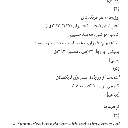
(۴)
روزنامه سفر فرنگستان
ناصرالدین قاجار، شاه ایران (۱۲۴۷-۱۳۱۳ق.)
کاتب: توکلی، محمدحسین
به اهتمام: شیرازی، عبدالوهاب بن محمدمومن
بمبئی: بی‌چا، ۱۷۲ص.، مصور، ۱۲۹۳ق.
[ملی]
(۵)
انتخاب از روزنامه سفر اول فرنگستان
کلیمی پرس، ۲۵ص.، ۱۹۰۹م.
[بیاض]
ترجمه‌ها
(۶)
A Summarized translation with verbatim extracts of