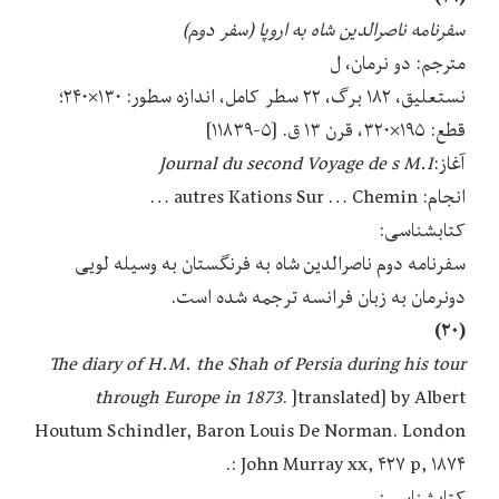
سفرنامه ناصرالدین شاه به اروپا (سفر دوم)
مترجم: دو نرمان، ل
نستعلیق، ۱۸۲ برگ، ۲۲ سطر کامل، اندازه سطور: ۱۳۰×۲۴۰؛
قطع: ۱۹۵×۳۲۰، قرن ۱۳ ق. [۵-۱۱۸۳۹]
آغاز:
Journal du second Voyage de s M.I
انجام: autres Kations Sur … Chemin …
کتابشناسی:
سفرنامه دوم ناصرالدین شاه به فرنگستان به وسیله لویی
دونرمان به زبان فرانسه ترجمه شده است.
(۲۰)
The diary of H.M. the Shah of Persia during his tour
through Europe in
1873
. ]translated] by Albert
Houtum Schindler, Baron Louis De Norman. London
: John Murray xx, ۴۲۷ p, ۱۸۷۴.
کتابشناسی: