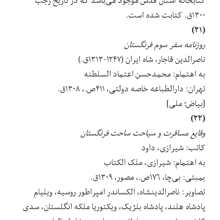
کتابخانه آستان قدس موجود می‌باشد که در تاریخ رجب
۱۳۰۰ق. کتابت شده است.
(۲۱)
روزنامه سفر سوم فرنگستان
ناصرالدین قاجار، شاه ایران (۱۲۴۷-۱۳۱۳ق.)
به اهتمام: محمدحسن اعتماد السلطنه
تهران: دارالطباعه خاصه دولتی، ۴۱۱ص.، ۱۳۰۸ق.
[بیاض؛ ملی]
(۲۲)
وقایع مسافرت و سیاحت ساحت فرنگستان
کاتب: شیرازی، داود
به اهتمام: شیرازی، ملک الکتاب
بمبئی: بی‌چا، ۱۷۶ص.، مصور، ۱۳۰۹ق.
تصاویر: ناصرالدینشاه، الکساندر امپراطور روسیه، ویلیام
پادشاه هلند، پادشاه بلژیک، ویکتوریا ملکه انگلستان، سدی