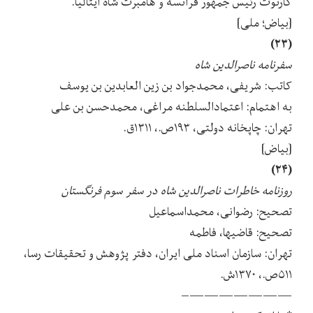
کارنوت رئیس جمهور فرانسه و هامبرت شاه ایتالیا.
[بیاض؛ ملی]
(۲۳)
سفرنامه ناصرالدین شاه
کاتب: شریفی، محمدجواد بن زین العابدین بن یوسف
به اهتمام: اعتمادالسلطنه مراغی، محمدحسن بن علی
تهران: چاپخانه دولتی، ۱۹۳ص.، ۱۳۱۱ق.
[بیاض]
(۲۴)
روزنامه خاطرات ناصرالدین شاه در سفر سوم فرنگستان
تصحیح: رضوانی، محمداسماعیل
تصحیح: قاضیها، فاطمه
تهران: سازمان اسناد ملی ایران، دفتر پژوهش و تحقیقات رسا،
۵۱۱ص.، ۱۳۷۰ش.
———————–