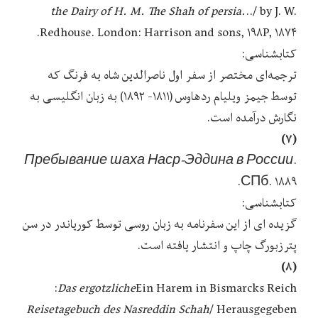
the Dairy of H. M. The Shah of persia.
../ ‎by J. W.
Redhouse. ‎London‬: ‎Harrison and sons‬, ۱۹۸P, ۱۸۷۴.
کتابشناسی:
ترجمه‌ای مختصر از سفر اول ناصرالدین شاه به فرنگ که
توسط ج‍ی‍م‍ز وی‍ل‍ی‍ام‌ رده‍اوس‌ (۱۸۱۱- ۱۸۹۲) به زبان انگلیسی به
نگارش درآمده است.
(۷) ‎
Пребывание шаха Наср-Эддина в России
.
СПб. ۱۸۸۹.
کتابشناسی:
گزیده ای از این سفرنامه به زبان روسی توسط ک‍وری‍ان‍در در سن
پترزبورگ چاپ و انتشار یافته است.
(۸)
Ein Harem in Bismarcks Reich‏‫‭:
Das ergotzliche
Reisetagebuch des Nasreddin Schah