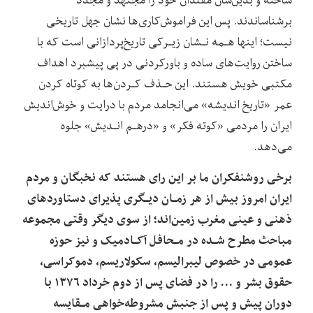
برشناساندند. پس این فراموش‌کاری‌ها‌ نشان‌ جهل‌ تاریخی
نیست؛ اینها هـمه نـشان زیـرکی تاریخ‌پردازانی است که‌ با‌
ساختن روایت‌های ساده و باورکردنی در پی پیشبرد اهداف
مکتبی خویش هستند. این حـذف کـردن‌ها به کوتاه کردن
عمر «تاریخ اندیشه» می‌انجامد‌ مردم‌ با‌ درایت و خوش‌اندیش
ایران را مردمی «کوته فکر» و «درهـم انـدیش» جلوه
می‌دهد.
برخی روشنفکران‌ ما بر این رای هستند که نخبگان و مردم
ایران امروز بیش از هر‌ زمـان‌ دیـگری‌ پذیرای دستاوردهای
ذهنی و عینی مغرب زمین‌اند؛ از سوی دیگر وقتی مجموعه‌
مباحث‌ مطرح شـده در مـحافل آکـادمیک و نیز حوزه
عمومی در خصوص لیبرالیسم، سکولاریسم، دموکراسی،
حقوق بشر و … را در‌ فضای‌ پس‌ از دوم خرداد ۱۳۷۶ با
دوران پیش و پس از جنبش مشروطه‌خواهی‌ مـقایسه‌