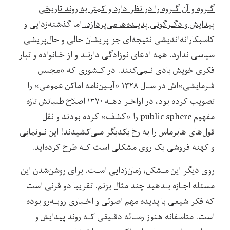
گـروه‌ و آن گـروه را در نظر دارد و کمتر به روند تاریخی
پیدایش و دگـرگونی پدیـده‌ها می‌پردازد.
اما‌ گذشته‌زدایی‌ و
کاسبکارانه‌اندیشی نتیجه‌ای جز پریشان حالی و حال‌پریشی
سیاسی ندارد. همه ادعای نوزادگی دارنـد و‌ از‌ خـانواده و تبار
فکری خویش یادی نـمی‌کنند. در کـشوری که «مجلس
فـرمایشی»اش در سـال ۱۳۲۸ «آیـین‌نامه اماکن عمومی» را
تصویب‌ کرده‌ بود، در اواخـر دهـه ۱۳۷۰ اصلاح طلبانش تازه
مفهوم public sphere را «کشف» کرده بودند‌ و نقل
قول‌های هابرماس را به رخ یکدیگر‌ مـی‌کشیدند! این‌ نـونمایی‌
و کهنه فروشی یک روی مشکلی است‌ کـه‌ طرح کرده‌اید.
روی دیگر این مـشکل، زمان‌زدایی اسـت. برای روشن‌شدن این
مسئله اجـازه بـدهید‌ چند‌ مثال بزنم. تقریبا دو قرنی است‌
که‌ فکر شیعی‌ با‌ پدیده‌ مهم اصولی و اخـباری روبـه‌رو بوده‌
است.‌ متاسفانه هنوز رسـاله دقـیقی کـه روند پیدایش و