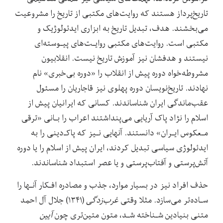
تاریخ‌پرداز هستند که روایت‌های مکتبی از ‌‌تاریخ‌ را مشروعیت
می‌بخشند. هدف، تبدیل تاریخ به ابزاری ایدئولوژیک و
مکتبی است. روایت‌های مکتبی روایـت‌های‌ پیـوسته‌ای‌
نیستند‌ و هدفشان نیز آموزش تاریخ نیست. انقلابیون
مشروطه‌خواه دوره پیش از انقلاب را «دوره بی‌خبری» نام‌
نهادند. تاریخ‌نویسان دوره پهلوی نیز قاجاریان را مسئول
عقب‌ماندگی ایران شناساندند. کسانی که ایرانیان پیش‌ از
اسلام را نژاد‌ پاک‌ آریایی می‌پنداشتند اعراب را بـانی «ترقی
مـعکوس ایـران» دانستند. آنهایی نـیز که پاکـ‌دینی را به
ایدئولوژی سیاسی تبدیل کردند، ایران پیش از اسلام را یا دوره
آتش‌پرستی و آفتاب‌پرستی و یا‌ عصر استبداد شناساندند.
حذف افراد نیز در بسیار موارد، جذب و مصادره افـکار آنـها را
سـاده‌تر می‌سازد. مثلا وقتی
غرب‌زدگی
(۱۳۴۱) جلال آل احمد
متنی بنیادین شـناخته شـد، متون متین‌تری چون
آیین