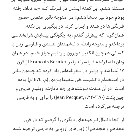
مسئله‌ شدم. این‌ گفته ایـشان در فـرنگ کـه «به تماشا رفته
بودم خود نیز تماشا شدم» مرا متوجه تاثیر متقابل‌ حضور‌
فـرنگی‌ها در هـند و ایـران کرد. در پیگیری این نکته،
همان‌گونه که پیش‌تر‌ گفتم، به‌ چگونگی‌ پیدایش شرق‌شناسی
پرداختم و متوجه رابطه دانـشمندان هـندی و فـارسی زبان با
کسانی همچون انکتیل‌ دوپرون‌ و ویلیام جونز شدم. در همان
زمان با سفرنامه فـرنسوا بـرنیر Francois Bernier از قرن
۱۷ آشنا‌ شدم. برنیر در سفرنامه‌اش یاد کرده که چندین سالی
در استخدام دانشمند خان شفیعا یـزدی (م. 1670م) بوده
است. در آن مـدت‌ نـوشته‌های‌ رنه دکارت، ویلیام هاروی و
جین‌ پکت‌ (۱۶۷۰-Jean Pecquet,۱۶۲۲) را برای او به فارسی‌
ترجمه‌ می‌کرده‌ است.
از آنجا دنـبال تـرجمه‌های دیگری را گرفتم‌ که‌ در قرن
هفدهم و هجدهم از زبان‌های اروپایی به فارسی ترجمه شده