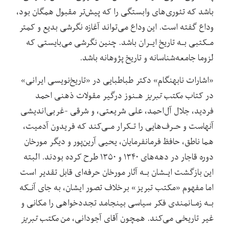
باشد‌ که‌ تئوری‌های وابستگی‌ را که پیش‌تر مقبول همگان بود،
وداع گفته است. این وداع می‌تواند آغازه نگرشی بدیع و کمتر
مـکتبی‌ بـه تاریخ ایـران باشد. چنین نگرشی می‌بایستی که
لزوما جامعه‌شناسانه و تاریخ‌ پژوهانه‌ باشد.
«اشارات نابهنگام» دکتر طباطبایی در «تاریخ‌نویسی ایرانی»
در کتاب
مکتب تبریز
هـنوز درگیر مقولات ذهنی احمد
فردید، جلال آل‌احمد، علی شریعتی، و ‌‌شرقی‌ -غربی‌اندیشی
آنهاست و حـرف‌هایی را تـکرار مـی‌کند که فریدون آدمیت،
هما ناطق، حافظ فرمانفرمایان، یحیی‌ آرین‌پور‌ و دیگر مورخان
دوره قاجار در دهه‌های ۱۳۴۰ و ۱۳۵۰ طرح کرده بودند. البته
این بازگشت ایـشان‌ ‌بـه آثار مورخان حرفه‌ای قابل تقدیر است
اما مفهوم «مکتب تبریز» برخلاف تصور ایشان، به جای‌ آنـکه
بـه زمـانمندی فکر‌ سیاسی‌ بینجامد تجددخواهی را مکانی و
غیر تاریخی می‌کند. همچون آقای آجودانی، من
مکتب تبریز