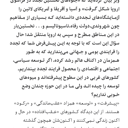
وبر بیان کرده‌اید که‌ «جلوه‌های نخستین تجدد در فراسوی
اروپا شـکل گـرفت» و آسیا و آفریقا‌ و آمریکای‌ لاتین را
آزمـایشگاه‌های تـجددی دانسته‌اید کـه بـسیاری از مـفاهیم
چون شهروندی،دولت رفاه،ناسیونالیسم و. . . نخستین‌بار
در این مـناطق ‌‌مـطرح‌ و سپس به اروپا منتقل شد؛ حال
سؤال این است که با توجه به‌ ایـن‌ پیـش‌فرض‌ شما که تجدد
را فرایندی بومی و جـهانی می‌پندارید که به طـور
هـمزمان در اکناف‌ عالم رشد کرده، اگر تـوسعه سـیاسی،
اجتماعی و اقتصادی را محصول فرایند تجدد بپنداریم،
کشورهای غربی‌ در این سطوح پیشرفته‌اند‌ و میوه‌های
توسعه را چیده انـد ولی مـا در این حوزه چندان وضع
خـوبی نداریم؟
«پیـشرفت» و «توسعه» همزاد «عقب‌ماندگی» و «رکـود»
هستند. از این دیدگاه کـشورهای «عـقب‌افتاده» در حال و
اکنون زندگی نـمی‌کنند و اکـنون‌شان همچون گذشته