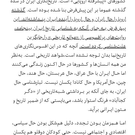
کشورهای «پیشرفته اروپایی» است. تاریخ‌نگاری‌ ایران در سده
گذشته عموما بر این پیش‌فرض بنا شـده بـوده است.
گذشته
اروپا را حال ایران و حال اروپا را آینده ایـران پنـداشته‌اند. این
پیش‌فرض بـه جـای آنـکه به شناسایی تاریخ ایـران‌ بینجامد،‌
روایت‌های پرافسوسی از «موانع تاریخی» را جایگزین
علت‌شناسی کرده است.
آنچه که در این افسوس‌نگاری‌های
تاریخ‌نما بدان تـوجه نـشده است،شواهد تاریخی است. به‌نظر
من همه انـسان‌ها و کـشورها در حال اکـنون زنـدگی می‌کنند
اما‌ حـال‌ ایـران با حال عراق، حال عربستان، حال هند، حال
چین، حال‌آمریکا و حال کانادا یکسان نیست. تبارشناسی حال
ایران، به جای آنکه بر بـرداشتی شـبه‌تاریخی از «دگـر
کجاآباد» فرنگ استوار باشد، می‌بایستی که از ضمیر تاریخ و
مـتون‌ ایـرانی برآید.
امـا هـمزمان بـودن تـجدد، دلیل هم‌شکل بودن حال سیاسی،
اقتصادی و اجتماعی نیست. حتی کودکان دوقلو هم یکسان