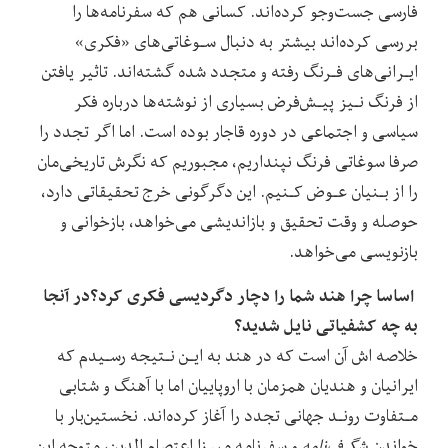
فارسی‌ جست‌وجو کرده‌اند. کسانی هم که سفرنامه‌ها را
بررسی کرده‌اند بیشتر به دنبال‌ سـوغاتی‌های «فکری»‌
ایـرانی‌های فـرنگ رفته و متجدد شده گشته‌اند. تاثیر یافتن
از فرنگ نـیز پیـش‌فرض بسیاری از نوشته‌ها‌ درباره‌ فکر‌
سیاسی و اجتماعی در دوره قاجار بوده است. اما اگر تجدد را
صرفا‌ سوغاتی‌ فرنگ‌ نپنداریم، مجبوریم که نگرش تاریخی‌مان
را از بـنیان عـوض کـنیم. این دگرگونی خرج تحقیقاتی دارد،
حوصله و وقت‌ تحقیق‌ و بازاندیشی می‌خواهد، بازخوانی و
بازنویسی می‌خواهد.
اساسا چرا هند شما را دچار دگردیسی‌ فکری‌ کرد؟در آنجا
به چه کشفیاتی نایل شدید؟
خلاصه اش آن است که در هند به ایـن‌ نـتیجه‌ رسـیدم‌ که
ایرانیان و هندیان همزمان با اروپاییان اما با آهنگ و شتابی
مـتفاوت رونـد‌ جهانی‌ تجدد را آغاز کرده‌اند. نخستین‌بار با
خواندن
شگرف‌نامه
و سفرنامه میرزا اعتصام الدین، متوجه این‌