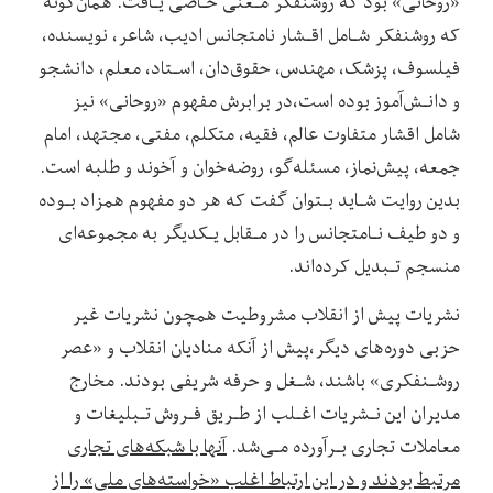
«روحانی»‌ بود‌ که روشنفکر مـعنی خـاصی یـافت. همان‌گونه
که روشنفکر شـامل اقـشار نامتجانس ادیب، شاعر، نویسنده،
فیلسوف، پزشک، مهندس، حقوق‌دان، اسـتاد، معلم، دانشجو
و دانـش‌آموز بوده است،در برابرش مفهوم «روحانی» نیز
شامل اقشار متفاوت عالم، فقیه، متکلم، مفتی، مجتهد، امام
جمعه، پیش‌نماز، مسئله‌گو، روضه‌خوان و آخوند و طلبه است.
بدین‌ روایت‌ شـاید بـتوان گفت که هر دو مفهوم همزاد بـوده
و دو طیف نـامتجانس را در مـقابل یـکدیگر به مجموعه‌ای
منسجم تـبدیل‌ کرده‌اند.
نشریات پیش از انقلاب مشروطیت‌ همچون‌ نشریات غیر
حزبی دوره‌های دیگر،پیش از آنکه منادیان انقلاب و «عصر
روشـنفکری» باشند، شـغل و حرفه شریفی بودند. مخارج
مدیران این نـشریات اغـلب از طـریق فـروش تـبلیغات‌ و
معاملات تجاری بـرآورده مـی‌شد.
آنها‌ با‌ شبکه‌های تجاری
مرتبط بودند و در این ارتباط اغلب «خواسته‌های ملی» را از