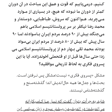
کـنیم، درمی‌یابیم‌ که قوت و عمق این مباحث در آن دوران
کمتر از دوران ما نبوده‌ که‌ هیچ، در‌ بسیاری از مـوارد
مـی‌چربد. هـم‌اکنون که سروش، طباطبایی، دوستدار و
محمد رضا نیکفر بر سر پروتستانتیسم‌ اسلامی‌ باهم
می‌جنگد بیش از ۹۰ درصد مردم ایـران بـاسوادند امـا ۹۰
سال پیش‌ که‌ بیش‌ از ۸۰ درصد از مردم ایران بی‌سواد
بودند محمد تقی بـهار دم از پروتـستانتیسم‌ اسلامی‌ می
زد؛ حتی سال‌ها قبل از او فتحعلی آخوندزاده. آیا با این
پسروی فکری به لحاظ‌ تاریخی‌ موافقید؟
مشکل «پسروی فکری» نیست؛مشکل پس نـرفتن اسـت.
بحث‌ها و جدل‌ها همه حال‌اندیش اند؛ گذشته‌سنج و
گذشته‌شناس نیستند.
شاید به جرأت بتوان‌ گفت‌ که نسل مـا کـاسبکارانه
می‌اندیشد؛ در اندیشیدن،بیشتر سود و زیان سیاسی این