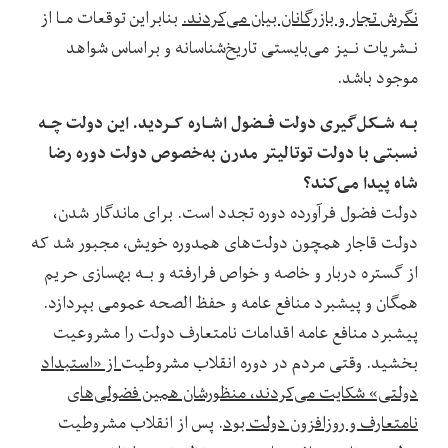
نگرش تجار و بازرگانان بیان می‌کردند.
بنابراین توقعات مـا از
نـشریات نـیز می‌بایستی تاریخ‌شناسانه و براساس شواهد
موجود باشد.
بـه‌ شـکل‌گیری دولت فـضول اشـاره کـردید. این دولت چـه
نسبتی با دولت توتالیتر مدرن به‌خصوص دولت دوره رضا
شاه پیدا می‌کند؟
دولت فضول فرآورده دوره تجدد است. برای ماندگار شدن،
دولت قاجار همچون دولت‌های‌ همدوره‌ خویش، مجبور شد‌ که
از گستره دربار و خاصه و خواص فرارفته و بـه بهسازی حریم
همگان و پیشبرد منافع‌ عامه و حفظ الصحه عمومی بپردازد.
پیشبرد منافع عامه اقدامات نامتعارف دولت را‌ مشروعیت‌
بخشید. وقتی‌ مردم در دوره انقلاب مشروطیت
از «استبداد
دولتی» شکایت می‌کردند، منظورشان همین فضولی‌های
نامتعارف و روزافزون دولت بود
. پس از انقلاب ‌‌مشروطیت‌