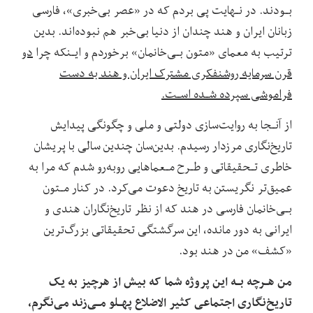
بـودند. در‌ نـهایت‌ پی بردم که در «عصر بی‌خبری»، فارسی‌
زبانان‌ ایران و هند‌ چندان‌ از دنیا بی‌خبر هم نبوده‌اند. بدین
ترتیب‌ به‌ معمای «متون بـی‌خانمان» برخوردم و ایـنکه چرا
دو
قرن سرمایه روشنفکری مشترک ایران و هند‌ به دست
فراموشی سپرده شـده اسـت.
از‌ آنـجا به روایت‌سازی دولتی‌ و ملی و چگونگی پیدایش
تاریخ‌نگاری‌ مرزدار‌ رسیدم. بدین‌سان چندین سالی با پریشان
خاطری تـحقیقاتی و طـرح مـعماهایی روبه‌رو شدم که‌ مرا‌ به
عمیق‌تر نگریستن به تاریخ دعوت‌ می‌کرد. در‌ کنار‌ مـتون
بـی‌خانمان فارسی‌ در‌ هند که از نظر‌ تاریخ‌نگاران‌ هندی و
ایرانی به دور مانده، این سرگشتگی تحقیقاتی بزرگ‌ترین
«کشف» من در هند بود.
من‌ هـرچه‌ بـه این پروژه شما که بیش‌ از‌ هرچیز به‌ یک‌
تاریخ‌نگاری‌ اجتماعی کثیر الاضلاع پهـلو‌ مـی‌زند می‌نگرم،