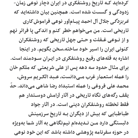
کرده‌اید کـه تاریخ روشنفکری در ایران دچار نوعی زمان-
زدودگی و گسست شده است. همچنین بیان داشته‌اید که‌
غربزدگی
جلال آل احمد پیـام‌آور نوعی فراموش‌کاری
تاریخی است. من می‌خواهم خطر کنم و اندکی پا فراتر نهم
و از نـوعی غـفلت و حـتی جهل تاریخی که روشنفکران
کنونی ایران را‌ اسیر‌ خود ساخته،سخن بگویم. در اینجا
اشاره به قله‌های رفیع روشنفکری در ایـران ‌سـودمند است.
برای مثال حدود سه دهه پس از علی شریعتی که ملکم خان
را عمله استعمار غرب مـی‌دانست،‌ عـبد‌ الکـریم سروش،
محمد علی فروغی را عمله استبداد رضا شاهی می‌داند. حدّ
یقف رگه‌های نگاه تاریخی در آثار آرامش دوسـتدار هم
فقط تخطئه روشنفکران دینی‌ است. در‌ آثار جواد
طباطبایی که بیش‌ از‌ دیگران بـه تاریخ سرزمینش
دلبستگی دارد مـن نـدیده‌ام نیم‌نگاهی به آثار شما به‌ویژه
در حوزه سفرنامه پژوهشی داشته باشد که این خود نوعی