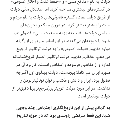
دولت به نام «منافع مـلی» و «حـفظ عفت و اخلاق عمومی»
در گستره‌های بیشتری مداخله کرد. اما‌ استقلال‌ مالی‌ دولت
از طریق درآمد نفت، گستره فضولی‌های دولت به نام مردم و
ملت را بیشتر بیشتر‌ کرد. در دوران جنگ و بحران‌های
سیاسی دولت‌ها اغلب به بهانه «امنیت مـلی» فضولی‌های
خـود‌ را دوچندان می‌کنند. بر این‌ اساس‌ من برای این‌گونه
موارد مفهوم «دولت امنیتی» را به دولت توتالیتر ترجیح
می‌دهم. به‌نظرم مفهوم دولت توتالیتر اعتبار تاریخ‌شناسانه
ندارد و از مفاهیم فرسوده و اسقاطی اسـت. کاربرد آن در
مـورد ایران هم کاملا بیجاست. دولت‌ پهـلوی اول اگـرچه
فضول بود، ابزار و دانش و مکتب و توان توتالیتربودن را
نداشت. در این مورد دولت آتوریترین‌[مرجع‌ترین‌] دقیق‌تر از
دولت توتالیتر است.
به گمانم پیش از این تاریخ‌نگاری اجتماعی چند‌ وجهی‌
شما، این فقط مـرتضی راونـدی بود که در حوزه تـاریخ