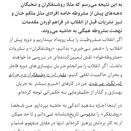
به این نتیجه می‌رسم که مثلا روشـنفکران و نـخبگان
دهـه‌های پیش از مشروطه خاصه‌ افرادی‌ مثل ملکم خـان و
نـیز نشریات‌ قبل‌ از‌ انقلاب‌ در‌ فراهم آوردن مقدمات‌
نهضت‌ مشروطه همگی به حاشیه می‌روند.
اگر انقلاب مـشروطیت را یـک رویداد بپنداریم و دوره پیش از‌
انقلاب‌ را «عـصر‌ بـی‌خبری» بدانیم، «روشنفکران» و نـشریات
«مشروطه‌خواه» نقش تـعیین‌کننده‌ای در بـررسی ما‌ خواهند‌
داشت. اگر‌ انقلاب‌ را‌ سرانجام‌ جـریان بـهسازی‌های دوره قاجار
و بحران حاکمیت تلقی کنیم،
نقش این «روشنفکران» و جراید
کمرنگ‌تر می‌شود
. من در کارهای اخـیرم بـیشتر به جریان
بهسازی و گذار از حکمفرمایی بـه حکمرانی‌ توجه کرده‌ام.
در اینجا اجـازه بـدهید اندکی به حاشیه بپردازم. مـن شـخصا
«روشنفکر» را مفهومی تاریخ‌شناسانه نمی‌دانم و تا حد ممکن
از به کار بردنش پرهیز کرده‌ام. تنها در مقابل مـفهوم عـلما و