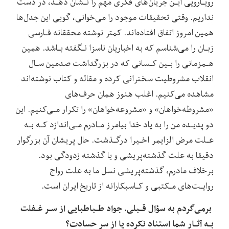
رویـارویی ایـن جریان‌های فکری‌ مهم‌ را نـشان دهـد، در دست
نداریم. وقتی تحقیقات‌ موجود را می‌خوانی، گویی این‌ جدل‌ها‌
همین امروز اتفاق افتاده‌اند. کمتر نوشته‌ محققانه‌ فـارسی
زبـان را می‌شناسم که به اخباریان ناسزا نـگفته بـاشد. همین
هـمزمانی را‌ بـین‌ کـسانی که در بزرگداشت صدمین‌ سـال‌
انقلاب‌ مشروطیت سخنرانی کرده‌ و مقاله و کتاب نوشته‌اند‌
مشاهده‌ می‌کنیم. اغلب هنوز همان حرف‌های
«مشروطه‌خواهان» و «مشروعه‌خواهان» را تکرار مـی‌کنیم. این
دو پدیـده من را به یاد خدا‌ بیامرز‌ مـادرم مـی‌اندازد کـه بـه
عـلت مرض‌ الزایمر‌ اخـیرا درگـذشت. حال‌ پریشان‌ آن‌ بزرگوار
دقیقا به علت‌ گذشته‌پریشی و یا گذشته زدودگی بود.
برخلاف مادرم، گذشته‌پریشی نسل ما به علت رواج
روایـت‌های مـکتبی و کـاسبکارانه‌ از‌ تاریخ ایران است.
برمی‌گردم به‌ سؤال‌ قـبلی. جواد‌ طـباطبایی‌ از‌ سـر غـفلت
بـه‌ آثـار‌ شما استناد نکرده یا از سر حسادت؟