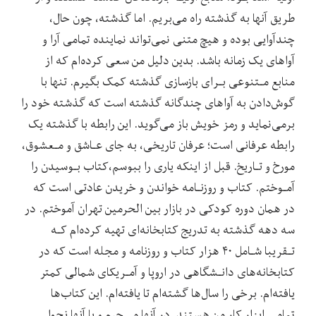
طریق آنها به گذشته راه‌ می‌بریم. اما‌ گذشته، چون‌ حال،
چندآوایی بوده و هیچ متنی نمی‌تواند نماینده تمامی آرا و
آواهای‌ یک‌ زمانه باشد. بدین دلیل من سعی کرده‌ام که از
منابع مـتنوعی بـرای بازسازی گذشته کمک بگیرم. تنها با‌
گوش‌دادن‌ به آواهای چندگانه گذشته است که گذشته خود را
برمی‌نماید و رمز‌ خویش‌ باز می‌گوید. این رابطه با گذشته یک
رابطه‌ عرفانی‌ است؛ عرفان‌ تاریخی، به جای عـاشق و مـعشوق،
مورخ و تـاریخ.‌ قبل‌ از اینکه یاری را ببوسم،کتاب بـوسیدن را
آمـوختم. کتاب و روزنـامه خواندن و خریدن‌ عادتی‌ است که
در همان دوره‌ کودکی‌ در بازار‌ بین‌ الحرمین‌ تهران آموختم. در
سه دهه گذشته به‌ تدریج‌ کتابخانه‌ای تهیه کرده‌ام کـه
تـقریبا شـامل ۴۰ هزار کتاب و روزنامه و مجله‌ است که در
کتابخانه‌های دانـشگاهی در‌ اروپا و آمـریکای شمالی‌ کمتر‌
یافته‌ام. برخی را سال‌ها گشته‌ام تا‌ یافته‌ام. این‌ کتاب‌ها
تمامی ابزار کار من هستند. در آنها می‌چرم و با آنها نجوا‌