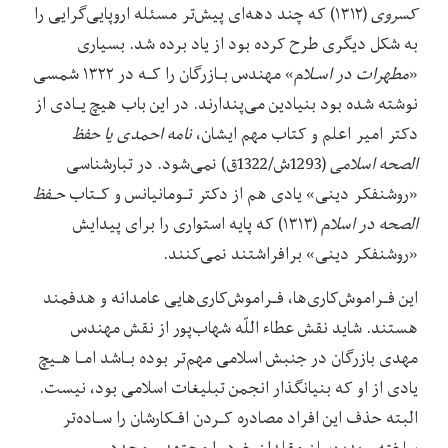
کسروی
(۱۳۱۲) که چند دهه‌ای‌ پیش‌تر‌ مسئله اروپایی‌گرایی را
به شکل دیگری طرح کرده بود از یاد برده شد. بسیاری
«
مطهرات در اسـلام
» مهندس بـازرگان را کـه در ۱۳۲۲ شمسی
نوشته شده بود بنیادین می‌پندارند. در این باب هیچ‌ یـادی‌ از
دکتر امیر اعلم و کتاب مهم ایشان،
نامه احمدی یا حفظ
الصحه اسلامی
(1293ش/1322ق) نمی‌شود. در تبارشناسی
«روشنفکر دینی» یادی هم از دکتر تـومانیانس و کـتاب
حـفظ
الصحه در اسلام
(۱۳۱۳) که پایه استواری‌ را‌ برای پیدایش
«روشنفکر دینی» برافراشتند نمی‌کنند.
این فـراموش‌کاری‌ها، فـراموش‌کاری‌هایی عامدانه و هدفمند
هستند. شاید نقش عطاء اللّه شهاب‌پور از نقش مهندس
مهدی بازرگان در جنبش اسلامی مهم‌تر بوده بـاشد امـا‌ هـیچ‌
یادی‌ از او که بنیانگذار انجمن‌ تبلیغات‌ اسلامی‌ بود، نیست.
البته حذف این افراد مصادره کـردن افـکارشان را سـاده‌تر
ساخته و بدین‌سان مقلدان خود را مجتهد و مجدد