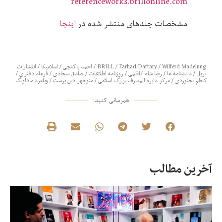
referenceworks.brillonline.com
مشخصات جلدهای منتشر شده در
اینجا
Wilferd Madelung
/
Farhad Daftary
/
BRILL
/
احمد پاکتچی
/
اسلامیکا
/
انتشارات
بریل
/
دانشنامه ها
/
رضا شاه کاظمی
/
روزنامه اطلاعات
/
صادق سجادی
/
فرهاد دفتری
/
کاظم بجنوردی
/
مرکز دایره المعارف بزرگ اسلامی
/
منوچهر دین پرست
/
ویلفرد مادلونگ
همرسانی کنید:
آخرین مطالب
در
نق
من