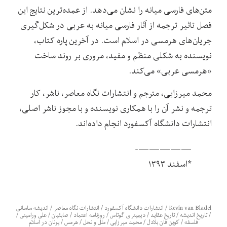
متن‌های فارسی میانه را نشان می‌دهد. از عمده‌ترین نتایج این
فصل تاثیر ترجمه از آثار فارسی میانه به عربی در شکل‌گیری
جریان‌های هرمسی در اسلام است. در آخرین پاره کتاب،
نویسنده به شکلی منظم و مفید، مروری بر روند ساخت
«هرمسی عربی» می‌کند.
محمد میرزایی، مترجم و انتشارات نگاه معاصر، ناشر، کار
ترجمه و نشر آن را با همکاری نویسنده و با مجوز ناشر اصلی،
انتشارات دانشگاه آکسفورد انجام داده‌اند.
—————-
*اسفند ۱۳۹۳
Kevin van Bladel
/
انتشارات دانشگاه آکسفورد
/
انتشارات نگاه معاصر
/
اندیشه ساسانی
/
تاریخ اندیشه
/
تاریخ عقاید
/
ديميتری گوتاس
/
روزنامه اعتماد
/
صابئیان
/
علی ورامینی
/
فلسفه
/
كوين فان بلادل
/
محمد میرزایی
/
ملل و نحل
/
هرمس
/
یونان در اسلام