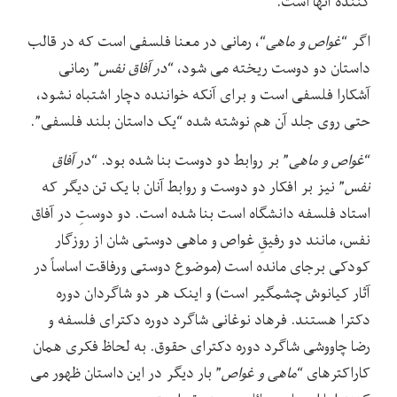
کننده آنها است.
اگر “
غواص و ماهی
“، رمانی در معنا فلسفی است که در قالب
داستان دو دوست ریخته می شود، “
در آفاق نفس
” رمانی
آشکارا فلسفی است و برای آنکه خواننده دچار اشتباه نشود،
حتی روی جلد آن هم نوشته شده “یک داستان بلند فلسفی”.
“
غواص و ماهی
” بر روابط دو دوست بنا شده بود. “
در آفاق
نفس
” نیز بر افکار دو دوست و روابط آنان با یک تن دیگر که
استاد فلسفه دانشگاه است بنا شده است. دو دوستِ در آفاق
نفس، مانند دو رفیقِ غواص و ماهی دوستی شان از روزگار
کودکی برجای مانده است (موضوع دوستی ورفاقت اساساً در
آثار کیانوش چشمگیر است) و اینک هر دو شاگردان دوره
دکترا هستند. فرهاد نوغانی شاگرد دوره دکترای فلسفه و
رضا چاووشی شاگرد دوره دکترای حقوق. به لحاظ فکری همان
کاراکترهای “
ماهی و غواص
” بار دیگر در این داستان ظهور می