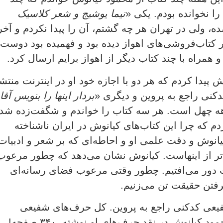
 را نخوانده بودم. یکی «
نیما یوشیج و شعر کلاسیک
 ولی در تهران هر چه گشتم، آن را پیدا نکردم و آخر
کتاب‌فروشی‌های اهواز دیده بود و فهمیده بود دوست
 همراه با چند کتاب دیگر از اهواز برایم ارسال کرد.
پیدا کردم که هر دو با اجازه خود او در اینترنت منتش
دکنی راجع به پروین و دیگری «
بردار اینها را بنویس آقا
ه چهل است. هر سه کتاب را خواندم و شگفت‌زده شد
م که چرا این کتاب‌های کیانوش در ایران ناشناخته
یانوش و دقت علمی او و احاطه‌ای که بر شعر و ادبیات
ر از اینهاست. کیانوش نشان می‌دهد که چطور مرعوب
 دور می‌افتیم. چطور وقتی مرعوب فضای رسانه‌ای
یرفتن حقیقت تن می‌زنیم.
یعی کدکنی راجع به پروین. کل حرف‌های شفیعی
کدکنی راجع به پروین ۶ صفحه است و کتابی که محمود کیانوش در نقد حرف‌های او نوشته، ۳۴۰ صفحه!