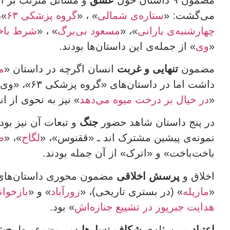
می‌گشت: «
ستاره‌ی شمالی
» ، «
گروه پزشکی ۶۳
 «
چهارشنبه‌ی بارانی
»، «
مسعود بی‌برگ
» ، «
شرط باخ
«
وی
» از جمله‌ی این داستان‌ها بودند.
مضمون
تنهایی و غربت
انسان اگرچه در داستان «
م
داشت اما در داستان‌های «گروه پزشکی ۶۳»، «وی» و «
«
در خیال بر درخت میوه می‌دهد
» نیز به نحوی از ان
در پنج داستان شاهد حضور
جنگ
و تبعات آن نیز بودی
نمونه‌ی پیشین مشترک اند ـ «ققنوس»، «
لگاح
»، «
ص
باخت‌باخت» و «اترک» از آن جمله بودند.
اخلاق و
پرسش اخلاقی
مضمون محوری داستان‌های
«
مارپله
» (در بستری تاریخی)، «
زورآباد
» و «
بازخوا
هدایت جبرپور در تشییع جنازه‌اش
» بود.
اعتیاد
و مسئله‌ی
شکاف نسل‌ها
دو موضوع مطرح‌شد