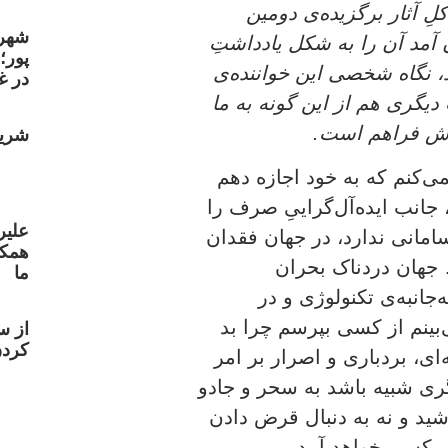
ِ آثار برگزیده‌ی دومین
شهر
 آمد آن را به شکل یادداشتِ
پور؛
، نگاه شخصی این خواننده‌ی
در غ
یگری هم از این گونه به ما
‌اش فراهم است.
شریع
ی‌کنم که به خود اجازه دهم
جانب ایده‌آل‌گراییِ صرف را
علیر
امانی ندارد، در جهان فقدان
همکا
 جهان دردناک بحران
ما
جانبه‌ی تکنولوژی و در
‌بینم از کسی بپرسم چرا بد
از س
کردن
ی، بردباری و اصرار بر امر
ری شبیه باشد به سحر و جادو
باشید و نه به دنبال قرض دادن
کار کسی خواهد آمد.