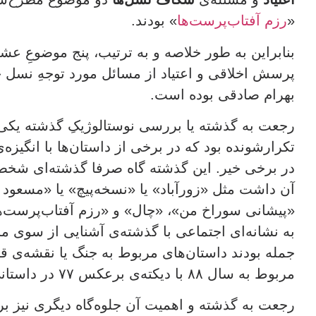
«
رزم آفتاب‌پرست‌ها
» بودند.
بنابراین به طور خلاصه و به ترتیب، پنج موضوعِ ع
پرسش اخلاقی و اعتیاد از مسائل مورد توجهِ نسل ج
بهرام صادقی بوده است.
رجعت به گذشته یا بررسی نوستالوژیکِ گذشته یکی از
تکرارشونده بود که در برخی از داستان‌ها با انگیزه‌
در برخی خیر. این گذشته گاه صرفا گذشته‌ای شخص
آن داشت مثل «زورآباد» یا «نسخه‌پیچ» یا «مسع
«پیشانی سوراخ من»، «چال» و «رزم آفتاب‌پرست‌ها» 
به نشانه‌ای اجتماعی با گذشته‌ی آشنایی از سوی م
جمله بودند داستان‌های مربوط به جنگ یا نقشه‌ی قت
مربوط به سال ۸۸ با دیکته‌ی برعکس ۷۷ در داستانی دیگر که از آن نام می‌برم.
رجعت به گذشته و اهمیت آن جلوه‌گاه دیگری نیز ب