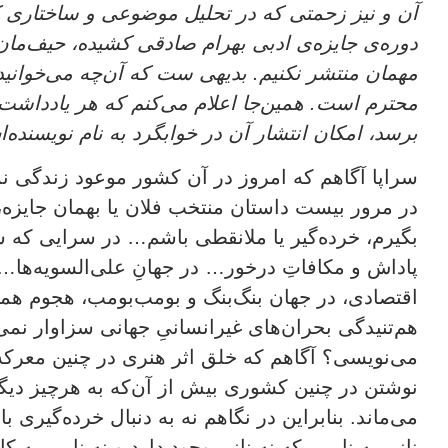
آن و نیز زحمتی که در تحلیل موضوعی و ساختاری کل
دوره‌ی جایزه‌ی ادبی بهرام صادقی کشیده، حیف‌مان
مهمان منتشر نکنیم. بدیهی ست که آن‌چه می‌خوانید
محترم است. همین‌جا اعلام می‌کنم که هر یادداشت د
برسد، امکان انتشار آن در خوابگرد به نام نویسنده
سراپا آگاهم که امروز در آن کشور موعود زندگی نم
در مرور بیست داستان منتخب فلان یا بهمان جایزه، 
بگیرم، خرده‌گیر یا ملا‌نقطی باشم… در سرایی که س
پاداش و مکافاتِ درخور… در جهانِ علی‌السویه‌ها…
اقتصادی، در جهان بنگ‌بنگ و بومب‌بومب، هجوم همه‌
هم‌تنیدگی بحران‌های غیرانسانیِ جهانی سزاوار نمی
می‌نویسی؟ آگاهم که خلق اثر هنری در چنین معرکه‌ا
نوشتن در چنین کشوری بیش از آن‌که به هرچیز دیگ
می‌ماند. بنابراین در نگاهم نه به دنبال خرده‌گیری 
نانی به نامی. که نه نانی وجود دارد و نه نامی به 