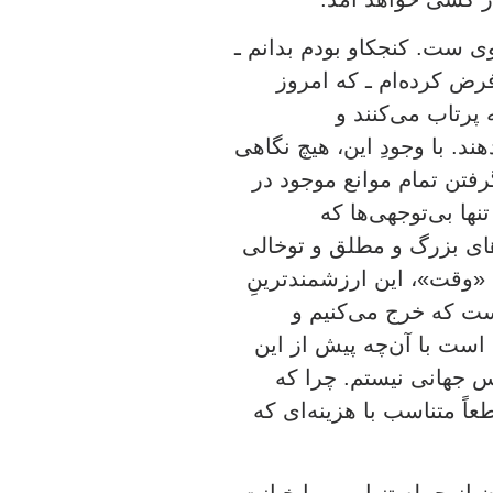
وی ست. کنجکاو بودم بدانم ـ
رض کرده‌ام ـ که امروز
 پرتاب می‌کنند و
د. با وجودِ این، هیچ نگاهی
رفتن تمام موانع موجود در
نها بی‌توجهی‌ها که
های بزرگ و مطلق و توخالی
 «وقت»، این ارزشمندترینِ
ت که خرج می‌کنیم و
است با آن‌چه پیش از این
اس جهانی نیستم. چرا که
اً متناسب با هزینه‌ای که
از جمله تنهایی و یا خیانت