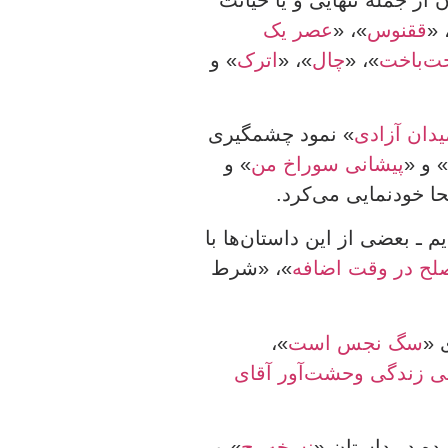
»،
ققنوس
»، «
عصر یک
ت‌باخت
»، «
چال
»، «
اترک
» و
یدان آزادی
» نمود چشمگیری
پیشانی سوراخ من
» و
حا خودنمایی می‌کرد.
م ـ بعضی از این داستان‌ها با
لح در وقت اضافه
»، «شرط
 «
سگ نجس است
»،
نی زندگی وحشت‌آور آقای
ه در داستان «
نسخه‌پیچ
» و