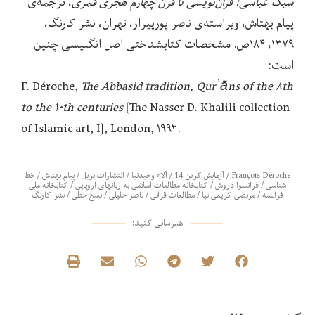
سبک عباسی: قرآن‌نویسی تا قرن چهارم هجری قمری
، ترجمه‌ی
پیام بهتاش، ویراسته‌ی ناصر پورپیرار، تهران، نشر کارنگ،
۱۳۷۹، ۱۸۴ص. مشخصات کتابشناختی اصل انگلیسی چنین
است:
F. Déroche,
The Abbasid tradition, Qurʾāns of the ۸th
to the ۱۰th centuries
[The Nasser D. Khalili collection
of Islamic art, I], London, ۱۹۹۲.
François Déroche
/
آزمایش کربن 14
/
آلاء وحیدنیا
/
انتشارات بریل
/
پیام بهتاش
/
خط
شناسی
/
فرانسوا دروش
/
کتابخانه مطالعات اسلامی به زبانهای اروپایی
/
کتابخانه ملی
فرانسه
/
مرتضی کریمی نیا
/
مطالعات قرآنی
/
ناصر خلیلی
/
نسخ خطی
/
نشر کارنگ
همرسانی کنید: