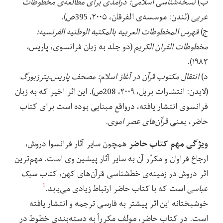
ب)
نسخه‌شناسی اسلامی: درآمدی برای مطالعه‌ی مخطوطات
عربی
(لندن: موسسه‌ی الفرقان، ۲۰۰۵، 395ص).
ج)
فهرس المخطوطات العربیه بالمکتبه الوطنیه الفرنسیه:
مخطوطات القران الکریم
(دو جلد به زبان فرانسوی، پاریس،
۱۹۸۳).
د)
انتقال مکتوب قرآن در آغاز اسلام: مصحف پاریس‌ـ‌پترزبورگ
(لایدن: انتشارات بریل، ۲۰۰۹، 208ص). این اثر اخیر که به زبان
فرانسوی انتشار یافته، درواقع مبنایی بوده است برای کتاب
حاضر، یعنی
قرآن‌های عصر اموی
.
ویژگی مهم کتاب حاضر
همچون سایر آثار فرانسوا دروش،
ارجاع فراوان و مکرّر آن به سایر آثار پیشین وی است. مهم‌ترین
اثر دروش در زمینه‌ی خط‌شناسی قرآن‌های کهن، کتاب
سبک
1
عباسی
است که با کتاب حاضر ارتباط زیادی می‌یابد.
خوشبختانه این اثر پیشتر به فارسی ترجمه و انتشار یافته
است. در کتاب حاضر، مولف مکرراً به دسته‌بندی خطوط در