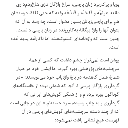
پویا و پرکاربرد زبان پارسی، سراغ واژگان تازی شاخ‌ودم‌داری
مانند هرثَمَه و فَقحَلَه و قُنذَعَه رفته که حتی تلفظ درستشان
هم برای پارسی‌زبانان بسیار دشوار است، چه رسد به آن که
بتوان آنها را واژۀ بیگانۀ به‌کاررونده در زبان پارسی دانست.
چنین است که واژه‌نامه‌ای کت‌وکلفت، اما ناکارآمد پدید آمده
است.
روشن است نمی‌توان چشم داشت که کسی از همۀ
سرچشمه‌های پژوهشی بهره گیرد، اما ایشان خود در همان
شمارۀ همان گاهنامه در بارۀ واژه‌یاب خود می‌نویسند: «در
گردآوری واژگان پارسی تا آنجا که شدنی بوده از خاستگاه‌های
گوناگون بهره برده‌ام و از همگی گویش‌های ایرانی که
گردآوری و به چاپ رسیده، سود جسته‌ام.» این در جایی است
که از چند دسته سرچشمه‌‌های گویش‌های پارسی در آن
فهرست هیچ نشانی یافت نمی‌شود: