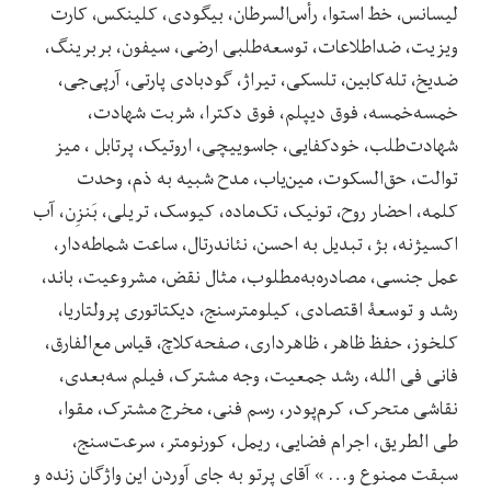
لیسانس، خط استوا، رأس‌السرطان، بیگودی، کلینکس، کارت
ویزیت، ضداطلاعات، توسعه‌طلبی ارضی، سیفون، بربرینگ،
ضدیخ، تله‌کابین، تلسکی، تیراژ، گودبادی پارتی، آرپی‌جی،
خمسه‌خمسه، فوق دیپلم، فوق دکترا، شربت شهادت،
شهادت‌طلب، خودکفایی، جاسوییچی، اروتیک، پرتابل ، میز
توالت، حق‌السکوت، مین‌یاب، مدح شبیه به ذم، وحدت
کلمه، احضار روح، تونیک، تک‌ماده، کیوسک، تریلی، بَنزِن، آب
اکسیژنه، بژ، تبدیل به احسن، نئاندرتال، ساعت شماطه‌دار،
عمل جنسی، مصادره‌به‌مطلوب، مثال نقض، مشروعیت، باند،
رشد و توسعۀ اقتصادی، کیلومترسنج، دیکتاتوری پرولتاریا،
کلخوز، حفظ ظاهر، ظاهرداری، صفحه‌کلاچ، قیاس مع‌الفارق،
فانی فی الله، رشد جمعیت، وجه مشترک، فیلم سه‌بعدی،
نقاشی متحرک، کرم‌پودر، رسم فنی، مخرج مشترک، مقوا،
طی الطریق، اجرام فضایی، ریمل، کورنومتر، سرعت‌سنج،
سبقت ممنوع و… » آقای پرتو به جای آوردن این واژگان زنده و