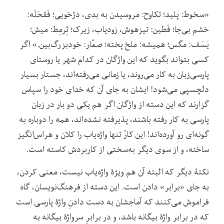
«سخوط: پلید؛ تکاوح: مروسیدن به بدی، دژخویی؛ فَقحَلَه:
خشم بی‌جا؛ فَطین: تیزهوش، زودیاب، زیرک؛ ثِرمِط: میش؛
یَسَف: مگس؛ همیشه: ملخ پخته؛ صعّار: خودبزرگ‌بین.» اگر
کسی بتواند بگوید که این واژگان در کدام شهر یا روستای
پارسی‌زبان به کار می‌روند، یا زمانی می‌رفته‌اند، جستار بسیار
دلچسپی می‌شود! ایشان به جای آن که خدای خود را سپاس
گزارند که این دسته از واژگان اگر هم یکی دو بار در زبان
پارسی به کار رفته باشند، پذیرفته نشده‌اند، همه را دوباره به
گونه‌ای‌ رو آورده‌اند! این کارْ تنها واژه‌یاب را کلان و هراس‌انگیز
ساخته، و از سوی دیگر به‌سختی از کاربردش کاسته است.
نکتۀ دیگر که البته آن هم ویژۀ واژه‌یاب نیست، معنی کردن،
به جای «برابر» دادن است. این دسته از فرهنگ‌نویسان، گاه
فراموش می‌کنند که آماجشان به دست دادنِ واژۀ پارسی است
که در برابر واژۀ بیگانه باشد، و در برابرِ سرواژۀ بیگانه به