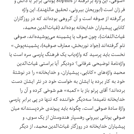
«سوفی، این واژه برگرفته از Sophos یونانی برابر با دانش و
فرزان است (ابوریحان بیرونی، تحقیق ماللهند)، این واژه
برگرفته از صوفه است و آن گروهی بوده‌اند که در روزگاران
کانایی پیشیاران خدایخانه بوده‌اند (غیاث‌الدین محمد،
غیاث‌اللغات)، چون صوف یا پشمینه می‌پوشیده‌اند، صوفی
نام گرفته‌اند (جواد نوربخش، معارف صوفیه)، پشمینه‌پوش.»
نخست باید پرسید که واژه‌یاب یک فرهنگ پارسی سره است یا
واژه‌نامۀ توضیحی عرفانی؟ دودیگر آیا براستی غیاث‌الدین
محمد واژه‌های «کانایی، پیشیاران، و خدایخانه» را در نوشتۀ
خود به کار برده یا ایشان به خواست خود در نثر ایشان دست
برده‌اند؟ آقای پرتو باز با «کعبه» هم شوخی کرده و آن را
خدایخانه نامیده‌! سه‌دیگر خواننده که تنها در پی برابرِ پارسیِ
واژۀ سادۀ صوفی است، چگونه باید پیوندی خردپسندانه میان
صوفیِ یونانی بیرونیِ رهسپار هندوستان از یک سوی، و
پیشیاران خدایخانه در روزگار غیاث‌الدین محمد، از دیگر