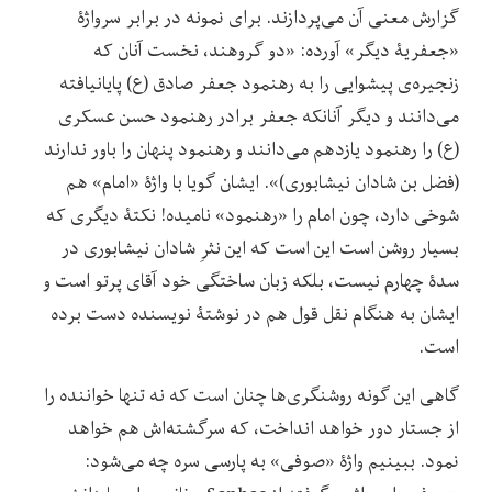
گزارش معنی آن می‌پردازند. برای نمونه در برابر سرواژۀ
«جعفریۀ دیگر» آورده: «دو گروهند، نخست آنان که
زنجیره‌ی پیشوایی را به رهنمود جعفر صادق (ع) پایانیافته
می‌دانند و دیگر آنانکه جعفر برادر رهنمود حسن عسکری
(ع) را رهنمود یازدهم می‌دانند و رهنمود پنهان را باور ندارند
(فضل بن شادان نیشابوری)». ایشان گویا با واژۀ «امام» هم
شوخی دارد، چون امام را «رهنمود» نامیده! نکتۀ دیگری که
بسیار روشن است این است که این نثرِ شادان نیشابوری در
سدۀ چهارم نیست، بلکه زبان ساختگی خود آقای پرتو است و
ایشان به هنگام نقل قول هم در نوشتۀ نویسنده دست برده
است.
گاهی این گونه روشنگری‌ها چنان است که نه تنها خواننده را
از جستار دور خواهد انداخت، که سرگشته‌اش هم خواهد
نمود. ببینیم واژۀ «صوفی» به پارسی سره چه می‌شود: