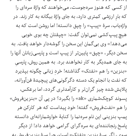
از کسی که هنوز سره‌جوست، می‌خواهند که واژۀ سره‌ای را
که بارِ ارزشی کمتری دارد، به جای واژۀ بیگانه به کار زند. در
واژه‌یاب، سرۀ «پیپ» را چپق دانسته! اما روشن است که به
هیچ پیپ‌کشی نمی‌توان گفت: «چپقتان چه بوی خوبی
می‌دهد!» وی بی‌گمان این سخن را گوشه‌دار خواهد یافت. به
سخن دیگر، «چپق» پایین‌تر از پیپ است و پارسی‌زبانان آنها را
به جای همدیگر به کار نخواهند برد. به همین روش، پارسیِ
«بنزین» را هم «نفتک» گذاشته! خردِ زبانی چگونه بپذیرد
که نفت با انجام یک دسته دگرگونی‌های پیچیدۀ فن‌آورانه،
پالایش شده چیز گران‌تر و کارآمدتری گردد، اما برعکس،
پسوند کوچک‌شماری «ak» را بگیرد؟ در پی آن «بنزین‌فروش»
را هم «نفت‌فروش» گفته! خود پیداست که هر کارکن هر
پمپ بنزینی این نام سره‌نما را کنایۀ خوار‌شمارانه‌ای دانسته
پاسخ رنجاننده‌ای به سره‌گرای گرامی خواهد داد! از دیگر
سوی، اگر سرۀ بنزین «نفتک» است، چرا سرۀ بنزین‌فروش به