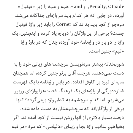
Penalty, Offside, و Hand همه و همه را زیر «فوتبال»
آورده، در جایی که هر کدام باید سرواژه‌ای جداگانه می‌شد.
سره‌جو از کجا باید بداند که Corner را باید زیر واژۀ فوتبال
جست؟ برخی از این واژگان را دوباره یاد کرده و اینچنین، یک
واژه را دو بار در واژه‌نامۀ خود آورده، چنان که در بارۀ واژۀ
«تیم» چنین است.
شوربختانه بیشتر سره‌نویسان سرچشمه‌های زبانی خود را به
دست نمی‌دهند. هرچند آقای پرتو چنین کرده، اما همچنان
سایه‌ای تیره بر کارش افتاده. در پایانِ واژه‌نامه با یک فهرست
شانزده‌برگی از واژه‌های یک فرهنگ شصت‌هزارواژه‌ای روبرو
می‌شویم. اما کدام سرچشمه به کدام واژه برمی‌گردد؟ تنها
برخی از واژگان‌اند که سرچشمه‌شان به دست داده شده.
درصد بسیار بالاتری از آنها روشن نیست از کجا آمده‌اند. اگر
بخواهیم بدانیم واژۀ بجا و زیبای «دلپاسی» که سرۀ «مراقبه