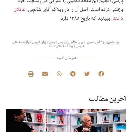
پارسی انجمن این مقاله قدیمی را بتازگی در وبسایت خود
بازنشر کرده است. اصل آن را در وبلاگ آقای شالچی،
عاقلان
دانند
، ببینید که تاریخ ۱۳۸۸ دارد.
ابوالقاسم پرتو
/
امیرحسین اکبری شالچی
/
پارسی انجمن
/
زبان فارسی
/
واژه نامه های
فارسی
/
وبلاگ عاقلان دانند
همرسانی کنید:
آخرین مطالب
در
نق
من
غن