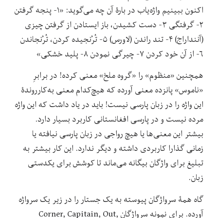
اکنون ببینیم واژه‌یاب در بارۀ آن چه می‌گوید: «۱- پنجه گرفتن
۲- گرفتگی ۳- دست کشیدن، باز ایستادن از گرفتن چیزی
(آننداراج) ۴- تند راندن (لاورس) ۵- تُرُنجیده کردن، تُرُنجاندن
۶- از آن خود کردن ۷- چیرگی نمودن ۸- پلید خشکی»
همچنین «منظوم» را «گروه ملخ» معنی کرده! در برابرِ
«ناموس» پانزده معنی آورده که هیچ‌کدام معنی به‌کارروندۀ
این واژه را در زبان پارسی نیست! باید در یاد داشت که این واژه
مرده نیست و در پارسی افغانستانی کاربرد بسیار دارد.
بیشتر این معنی‌ها یا هیچ رواجی در زبان پارسی نیافته یا
زمانی گذارا کاربردی داشته و دیگر ندارد. این کار بیشتر به
تبلیغ برای واژگان بیگانه می‌ماند تا کوشش برای یکدستی
زبان.
گاه همۀ سرواژگان پیوسته به یک جستار را در زیر یک سرواژه
آورده. برای نمونه سرواژگان Corner, Capitain, Out,