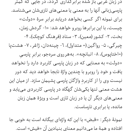
در زبان عربی باز شده برابرگذاری گردد، در جایی که کمتر
پارسی‌زبانی آنها را به معنی یا معنی‌های تازی‌شان می‌شناسد.
برای نمونه اگر کسی بخواهد دریابد برابرِ سرۀ «دولت»
چیست، با این برابرها روبرو خواهد شد: «۱- گردش زمان،
بخت، ۲- کشور (معین)، ۳- ستاد (فرهنگ کوچک)، ۴-
چیرگی، ۵- رواگین (= متداول)، ۶- چینه‌دان، ژاغر، ۷- هشت‌پا
(=اختاپوس)، ۸- انبانچه». به‌هرروی سره‌جو، برابرِ پارسیِ
«دولت» به معنایی که در زبان پارسی کاربرد دارد را نخواهد
یافت و خود را روبرو با چندین واژۀ نابجا خواهد دید که دور
نیست وی را از کاربردِ واژگان پارسی پشیمان سازد. از میان این
هشت معنی تنها یکی‌شان گهگاه در پارسی کاربردی می‌یابد و
معنی‌های دیگر آن یا در زبان تازی است و ویژۀ همان زبان
مانده، یا برابری نارساست.
نمونۀ دیگر: «قبض» با این که واژه‌ای بیگانه است به خوبی جا
افتاده و همۀ ما می‌دانیم معنای بنیادین آن «فیش» است.