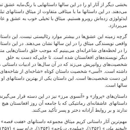
بخشی دیگر از آثار او را در این سالها داستانهایی با رنگ‌مایه‌ عشق 
می‌دهند. در این داستانها ما با میثاقی متفاوت از میثاق داستانهای تبل
ایدئولوژی زده‌اش روبرو هستیم. میثاق با تخیلی خوب به عشق و عا
می‌پردازد.
گرچه زمینه‌ این عشق‌ها در بیشتر موارد رئالیستی نیست‌. این داستان
واقعی نویسندگی میثاق را در این سالها نشان می‌دهند. در این داستان
را در لحظه‌های شاعرانه‌ای می‌بینیم که موجب خلق داستان‌هایی مت
دیگر نویسنده‌‌های افغانستان شده است. تا جایی‌که دست به خلق
شخصیت‌های روانپریش می‌زند که در آن سال‌ها در ادبیات داستانی م
داشته است. «آسی» شخصیت داستان کوتاه «شاخه‌‌ای از شاخه‌های ن
این دست شخصیت‌ها است. این داستان یکی از بهترین داستانهای او 
سالها است.
داستان‌های «پرواز» و «آنسوی مرز» نیز در این دسته قرار می‌گیرند.
داستانهای عاشقانه‌ای رمانتیکی که با جامعه‌ آن روز افغانستان هیچ
ندارند و بر روابط آزادانه دختر و پسر تأکید می‌کنند‌.‌
مهم‌ترین آثار داستانی کریم میثاق ‌مجموعه‌ داستانهای «‌
هفت قصه
«
لبخند مادر
»‌ (۱۳۵۲)، «‌
میلودی دریاچه
»‌ (۱۳۵۴)،‌ «‌
راه سبز