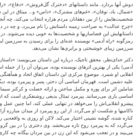
دوش آنها بردارد. مانند داستانهای «دخترک گل‌فروش‌»، «دفاع»، «را
«شمال، باد، توفان»، «غم‌های مشترک»، «داس» و… میثاق در‌ این دا
شخصیت‌هایش را از بین دهقانان مردم هزاره ‌‌انتخاب می‌کند، چه آنجا
«چرخ عدالت» به صراحت زمینه داستانش را نام می‌برد، و چه در دی
داستانهایش این فضاسازیها و شخصیت‌ها به‌ خوبی دیده می‌شوند. ‌در 
رمزگونه‌ «راه آدمی» نویسنده عده‌‌ای را برای رسیدن به سرزمین اید
سرزمین زیبای خوشبختی و برابری‌ها نشان می‌دهد.
دکتر خدای‌نظر، محقق تاجیک، درباره این داستان می‌نویسد: «داستان
آدمی) یکی از بهترین اثرهای نویسنده بوده، می‌توان آن را از جمله ان
انقلابی او شمرد. موضوع مرکزی این داستان اتفاق اتحاد و همآهنگی 
علیه دشمن است. قهرمان اساسی آن دختر، پسر و پیرمرد بوده، دیگ
شاملین اثر برای پوره و مکمل ساختن و ارائه خصلت و کرکتر سیما
اساسی یاری می‌رسانند. پیرمرد تمثال بدیعی روشنفکری است که ان
پیشرو انقلابی‌اش را می‌خواهد در تنهایی عملی کند، اما چنین عمل 
ناکامی‎ها و شکست او می‌گردد. از این رو پیرمرد از میدان مبارزه آز
کناره شده، گوشه نشینی اختیار می‌کند. لاکن او روزی به واقعه‌یی ر
می‌گردد که به پیرمرد روح تازه می‌بخشد. وی دختری را در بین گرو
می‌بیند و در تعجب می‌شود که این زن در بین مردان بیگانه چه کاری 