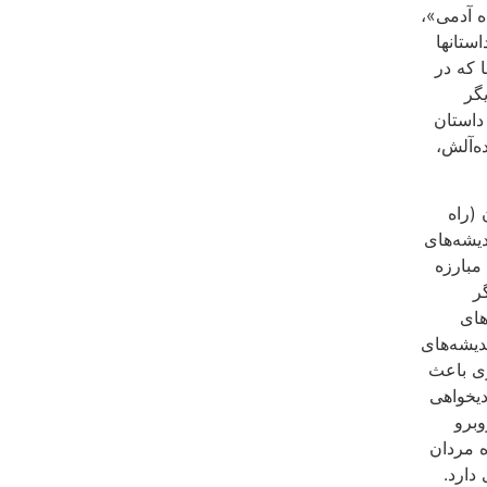
ه آدمی»،
ستانها
 که در
گر
داستان
ه‌آلش،
 (راه
دیشه‌های
مبارزه
ر
های
دیشه‌های
وی باعث
ادیخواهی
وبرو
ه مردان
دارد.