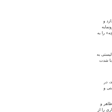
د و‌‌
. این درونمایه
چه» را به
لیستی به
 با شدت
 نوشته شده‌اند، در
تی و
ظاهر و
ری را از