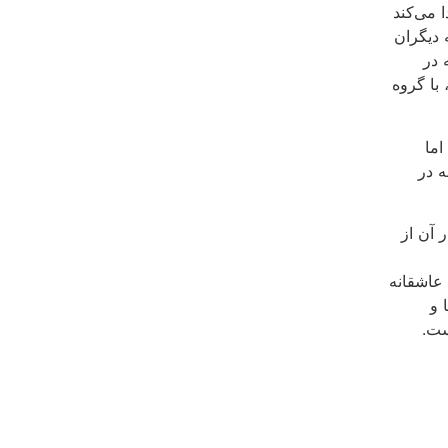
 می‌کند
 دیگران
 در
با گروه
اما
 در
 ‌آن از
 عاشقانه
 و
ست.