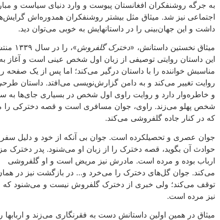
‌به جرگه‌ روشنفکران افغانستان پیوست و وارد دنیای سیاست و مبار
اجتماعی نیز شد. میثاق مثل بیشتر روشنفکران همدوره‌اش گرایش‌
داشت و این جهان‌بینی را در داستانهایش به خوبی می‌توان دید.
‌میثاق نخستین داستانش، «
دخترک گلفروش
»، را در سا
این داستان روایتی توصیفی از زبان اول شخص عینی است و آغاز به
مناسبش خواننده را با داستان درگیر می‌کند؛ اما پس از یک صفحه رو
روایت تغییر می‌کند و به دامن گزارش‌نویسی می‌افتد. داستان طرحی 
و خاطره‌وار دارد و روایت راوی اول شخص در بسیاری جای‌ها به س
شخص پهلو می‌زند. راوی، جوان مسافری است و قصه‌ دخترکی را می
که در کنار جاده گلفروشی می‌کند.
جوان عصری و تحصیلکرده است. جوان بی آنکه از خود و دلیل سف
حوادث آن بگوید، قصه‌ دخترک را از زبان او می‌شنود. پدر دخترک مز
ارباب بوده و مرده است. ‌مادرش نیز مریض است و او‌ گلفروشی‌
می‌کند. جوان گل‌های دخترک را می‌خرد و… ‌در بازگشت نیز در هما
توقف می‌کند؛ ولی خبری از دخترک گلفروش نیست و می‌شنود که ما
نیز مرده است.
میثاق در همین اولین داستانش دست به فقرنگاری می‌زند و اربابها ر