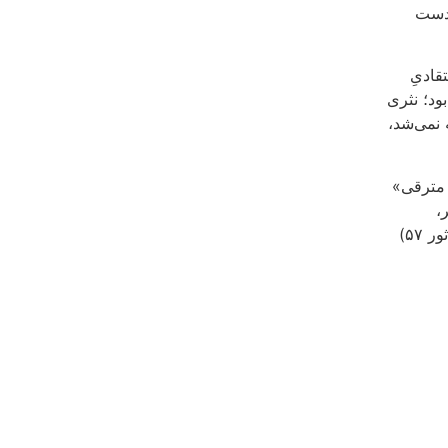
 دست
قادیِ
ود؛ نثری
 نمی‌شد،
 مترقی»
،
بیچارگی و زندگی جهنمی و غیرانسانی خاص روزگار قبل از انقلاب (ثور ۵۷)