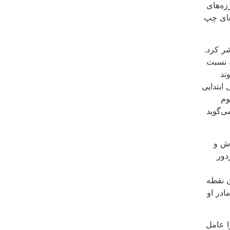
زه‌های
های چپ
ل ۱۳۳۹ ‌منتشر کرد.
‌ نسبت
ند
ابتدایی
وم
‌گوید
رش و
دور
ن نقطه
در او
ا عامل