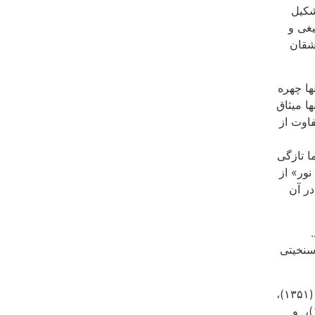
تشکیل
یغی و
شقان
ها چهره
ها میثاق
فاوت از
ا تازگی
ور» از
در آن
 سنخیتی
»‌ (۱۳۵۱)،
»‌ (۱۳۵۷)، ‌ و