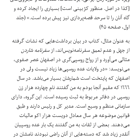
[کذا در اصل. منظور کژبینی است] بسیاری را ایجاد کرده و
گاه آنان را تا سرحد قصه‌پردازی نیز پیش برده است.» (جلد
اول، صفحه ۴۵)
به عنوان مثال، کتاب در بیان برداشت‌هایی که نشات گرفته
از جهل و عدم تعمق سفرنامه‌نویس‌‌اند، از
سفرنامه شاردن
مثالی می‌آورد و از رواج روسپی‌گری در اصفهان عصر صفوی،
می‌نویسد: «در ولایات عده روسپی‌ها زیاد نیست ولى در
اصفهان که پایتخت است شمارشان بسیار مى‌‏باشد. در سال
۱۶۶۶ که مقیم آن‏جا بودم به من گفتند نام چهارده هزار زن
روسپى در دفاتر مربوط به ثبت رسیده است.‌ این گروه، داراى
سازمانى منظم و وسیع است. مدیر کل و رئیس دارند و طبق
قوانین موضوعه هر سال معادل دویست هزار اکو مالیات
می‌دهند. بعضى از ثقات به من گفتند یک بار عده روسپیان
آن‏قدر زیاد شد که دسته‌‏هایى از آنان راضى نبودند نامشان در