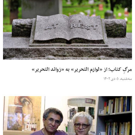
مرگِ کتاب؛ از «لوازم التحریر» به «زوائد التحریر»
سه‌شنبه، ۵ دی ۱۴۰۲