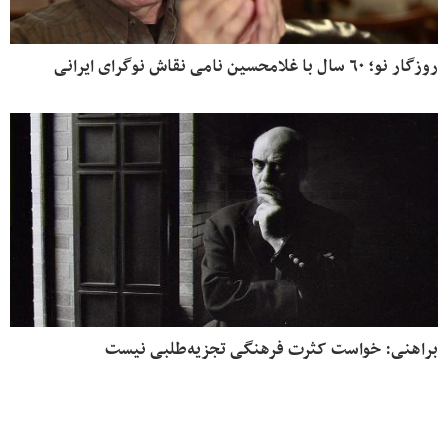
روزگار نو؛ ۶۰ سال با غلامحسین نامی نقاش نوگرای ایرانی
براهنی: خواست کثرت فرهنگی تجزیه‌طلبی نیست