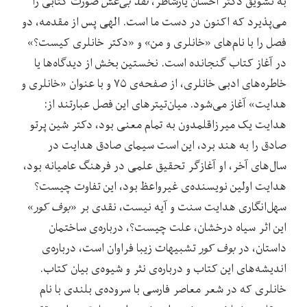
به تشویق دکتر احسان یارشاطر،
نقد بی‌غش
صورت کتابی را
می‌پذیرد که اکنون در دست ما است. الهی پس از مقدمه، دو
فصل را با نام‌های «خانلری و من» و «دکتر خانلری کیست؟»
در آغاز کتاب گنجانده است. نخستین بخش از دیدگاه‌ها یا
خاطره‌های ادبی خانلری، از صفحه‌ی ۷۵ و با عنوان «خانلری و
هدایت» آغاز می‌شود. میان‌تیترهای این فصل عبارتند از:
هدایت یک میرزاقلمدون به تمام معنی بود، دکتر شین پرتو
صادق را به هند برد، این است سیمای صادق هدایت در
سال‌های آخر، او آغازگر تحقیق علمی در فرهنگ عامیانه بود،
هدایت اولین نویسنده‌ی غیرواعظ بود، این تفاوت چیست؟
سهل‌انگاری‌ هدایت سنت و آیه نیست، نقدی بر «
بوف کور
»
این اثر سیاه درخشان، علت چیست؟، درباره‌ی ساختمان
داستان، در
بوف کور
تشبیهات زیبا فراوان است، درباره‌ی
اندیشه‌های این کتاب و درباره‌ی نثر و شیوه‌ی بیان کتاب.
خانلری که در شعر معاصر فارسی با سروده‌ی بلندی با نام