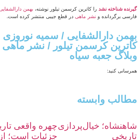
گیرنده شناخته نشد
را کاترین کرسمن تیلور نوشته،
بهمن دارالشفایی
فارسی برگردانده و
نشر ماهی
در قطع جیبی منتشر کرده است.
بهمن دارالشفایی
/
سمیه نوروزی
/
كاترين كرسمن تيلور
/
نشر ماهی
/
وبلاگ جعبه سیاه
همرسانی کنید:
مطالب وابسته
شاهنشاه؛ خیال‌پردازی
چهره واقعی تاری
تاریخی
جزئیات است؛ از