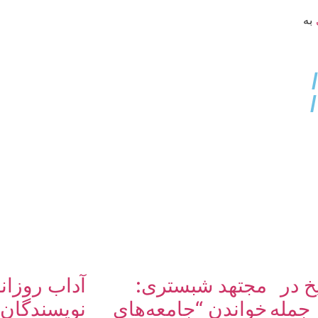
به
خ در
مجتهد شبستری:
آداب روزان
 جمله
خواندن “جامعه‌های
نویسندگان 