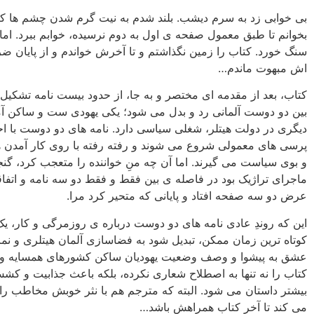
بی خوابی زد به سرم دیشب. بلند شدم به نیت گرم شدن چشم ها ک
بخوانم تا طبق معمول صفحه ی اول به دوم نرسیده، خوابم ببرد. اما 
سنگ خورد. کتاب را زمین نگذاشتم و تا آخرش خواندم و از پایان ضرب
اش مبهوت ماندم…
کتاب، بعد از مقدمه ای مختصر و به جا، از حدود بیست نامه تشکیل
بین دو دوست آلمانی رد و بدل می شود؛ یکی یهودی ست و ساکن آم
دیگری در دولت هیتلر، شغلی سیاسی دارد. نامه های دو دوست با اح
پرسی های معمولی شروع می شوند و رفته رفته با روی کار آمدن ه
و بوی سیاست می گیرند. اما آن چه منِ خواننده را متعجب کرد، گنج
ماجرای تراژیک بود در فاصله ی بین فقط و فقط دو سه نامه و اتفا
عرض دو سه صفحه افتاد و پایانی که متحیر کرد مرا.
این که روندِ عادی نامه های دو دوست درباره ی روزمرگی و کار، یک
کوتاه ترین زمان ممکن، تبدیل شود به فضاسازی آلمان هیتلری و نم
عشق به پیشوا و وصف وضعیت یهودیان ساکن کشورهای همسایه و 
کتاب را نه تنها به اصطلاح شعاری نکرده، بلکه باعث جذابیت و ک
بیشتر داستان می شود. البته که مترجم هم با نثر خوبش مخاطب را 
می کند تا آخر کتاب همراهش باشد…