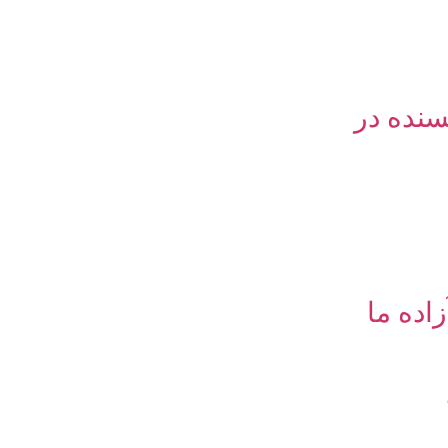
نده در
اده ما